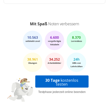
Mit Spaß
Noten verbessern
10.563
6.600
8.370
sofaheld-Level
vorgefertigte
Lernvideos
Vokabeln
38.961
34.252
24h
Übungen
Arbeitsblätter
Hilfe von
Lehrkräften
30 Tage
kostenlos
testen
Testphase jederzeit online beenden