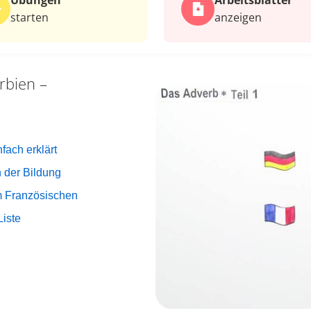
Übungen
Arbeits­blätter
starten
anzeigen
rbien –
ach erklärt
n der Bildung
m Französischen
iste