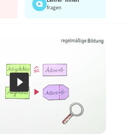
Lehrer*​innen
fragen