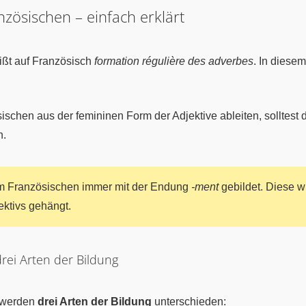
zösischen – einfach erklärt
ißt auf Französisch
formation régulière des adverbes
. In diesem
chen aus der femininen Form der Adjektive ableiten, solltest d
n.
m Französischen immer mit der Endung
-ment
gebildet. Diese w
ektivs gehängt.
rei Arten der Bildung
werden
drei Arten der Bildung
unterschieden: