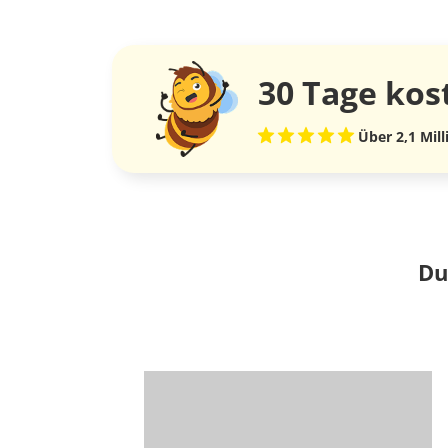
30 Tage
kos
Über 2,1 Mil
Du