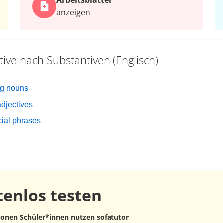
Arbeits­blätter
anzeigen
itive nach Substantiven (Englisch)
ing nouns
adjectives
cial phrases
tenlos
testen
lionen Schüler*innen nutzen sofatutor