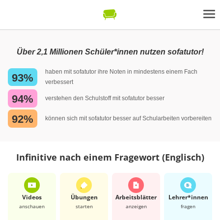
Über 2,1 Millionen Schüler*innen nutzen sofatutor!
haben mit sofatutor ihre Noten in mindestens einem Fach
93%
verbessert
94%
verstehen den Schulstoff mit sofatutor besser
92%
können sich mit sofatutor besser auf Schularbeiten vorbereiten
Infinitive nach einem Fragewort (Englisch)
Videos
Übungen
Arbeits­blätter
Lehrer*​innen
anschauen
starten
anzeigen
fragen