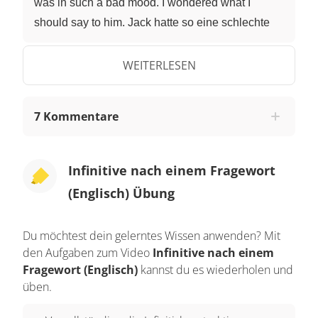
was in such a bad mood. I wondered what I
should say to him. Jack hatte so eine schlechte
Laune. Ich habe nachgedacht, was ich ihm sagen
soll. Und jetzt verkürze den unterstrichenen Teil.
WEITERLESEN
Wie macht man das? So:I wondered what to say
to him. “I wondered what to say to him” ist eine
7 Kommentare
Infinitivkonstruktion. Wir können sie verwenden,
wenn wir einen Satz verkürzen möchten und es in
diesem Satz ein Fragewort und ein modales
Infinitive nach einem Fragewort
Hilfsverb gibt. Diese Sätze mit
(Englisch) Übung
Infinitivkonstruktionen sind aber nicht unbedingt
nötig und du kannst einfach nur die längere
Du möchtest dein gelerntes Wissen anwenden? Mit
Version verwenden. Trotzdem ist es schön, wenn
den Aufgaben zum Video
Infinitive nach einem
du auch diese Grammatik kennst. Der Infinitiv mit
Fragewort (Englisch)
kannst du es wiederholen und
“to“ kann nach den folgenden Fragewörtern
üben.
verwendet werden:what – was, how – wie, where