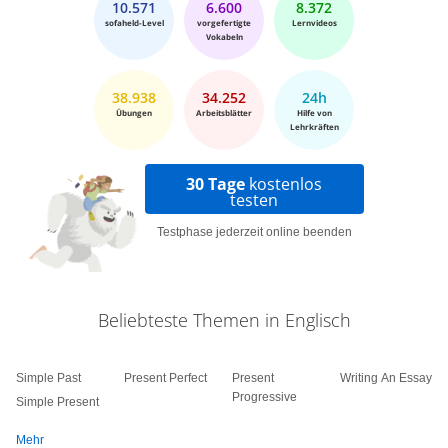
10.571
6.600
8.372
sofaheld-Level
vorgefertigte
Lernvideos
Vokabeln
38.938
34.252
24h
Übungen
Arbeitsblätter
Hilfe von
Lehrkräften
30 Tage
kostenlos
testen
Testphase jederzeit online beenden
Beliebteste Themen in Englisch
Simple Past
Present Perfect
Present
Writing An Essay
Progressive
Simple Present
Mehr