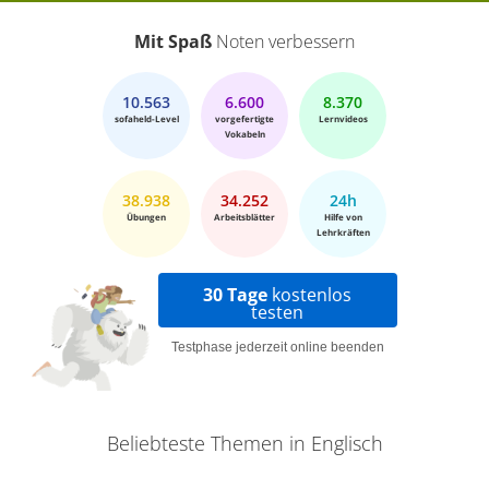
Mit Spaß
Noten verbessern
10.563
6.600
8.370
sofaheld-Level
vorgefertigte
Lernvideos
Vokabeln
38.938
34.252
24h
Übungen
Arbeitsblätter
Hilfe von
Lehrkräften
30 Tage
kostenlos
testen
Testphase jederzeit online beenden
Beliebteste Themen in Englisch