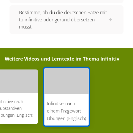
Bestimme, ob du die deutschen Sätze mit
to-infinitive oder gerund übersetzen
musst.
Weitere Videos und Lerntexte im Thema
Infinitiv
nfinitive nach
Infinitive nach
ubstantiven –
einem Fragewort –
bungen (Englisch)
Übungen (Englisch)