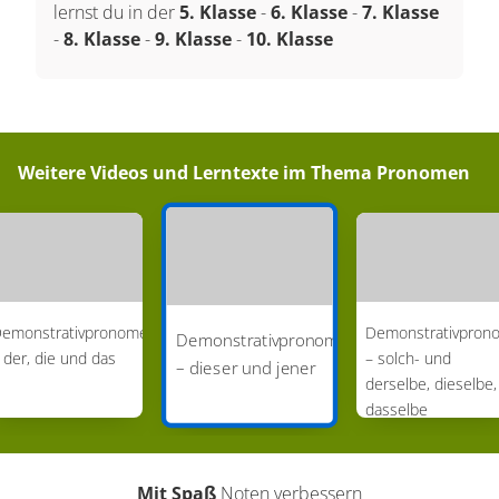
lernst du in der
5. Klasse
-
6. Klasse
-
7. Klasse
-
8. Klasse
-
9. Klasse
-
10. Klasse
Weitere Videos und Lerntexte im Thema
Pronomen
emonstrativpronomen
Demonstrativpron
Demonstrativpronomen
 der, die und das
– solch- und
– dieser und jener
derselbe, dieselbe,
dasselbe
Mit Spaß
Noten verbessern