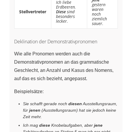
Ich liebe
gestern
Erdbeeren.
waren
Stellvertreter
Diese
sind
noch
besonders
ziemlich
lecker.
sauer.
Deklination der Demonstrativpronomen
Wie alle Pronomen werden auch die
Demonstrativpronomen an das grammatische
Geschlecht, an Anzahl und Kasus des Nomens,
auf das es sich bezieht, angepasst.
Beispielsätze:
Sie schafft gerade noch
diesen
Ausstellungsraum,
für
jenen
(Ausstellungsraum) hat sie jedoch keine
Zeit mehr.
Ich mag
diese
Knobelaufgaben, aber
jene
Schätzaufgaben an Station 5 mag ich gar nicht.