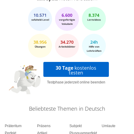
10.571
6.600
8.374
sofaheld-Level
vorgefertigte
Lernvideos
Vokabeln
38.956
34.270
24h
Übungen
Arbeitsblätter
Hilfe von
Lehrkräften
30 Tage
kostenlos
testen
Testphase jederzeit online beenden
Beliebteste Themen in Deutsch
Präteritum
Präsens
Subjekt
Umlaute
Perfekt
Artikel
Plusquamperfekt