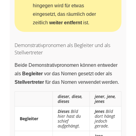
hingegen wird für etwas
eingesetzt, das räumlich oder
zeitlich
weiter entfernt
ist.
Demonstrativpronomen als Begleiter und als
Stellvertreter
Beide Demonstrativpronomen können entweder
als
Begleiter
vor das Nomen gesetzt oder als
Stellvertreter
für das Nomen verwendet werden.
dieser, diese,
jener, jene,
dieses
jenes
Dieses
Bild
Jenes
Bild
hier hast du
dort hängt
Begleiter
schief
jedoch
aufgehängt.
gerade.
Jene