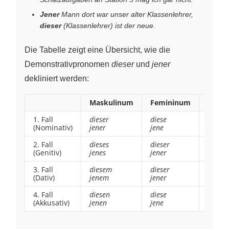
Jener
Mann dort war unser alter Klassenlehrer,
dieser
(Klassenlehrer) ist der neue.
Die Tabelle zeigt eine Übersicht, wie die
Demonstrativpronomen
dieser
und
jener
dekliniert werden:
Maskulinum
Femininum
Neut
1. Fall
dieser
diese
dieses
(Nominativ)
jener
jene
jenes
2. Fall
dieses
dieser
dieses
(Genitiv)
jenes
jener
jenes
3. Fall
diesem
dieser
diese
(Dativ)
jenem
jener
jenem
4. Fall
diesen
diese
dieses
(Akkusativ)
jenen
jene
jenes