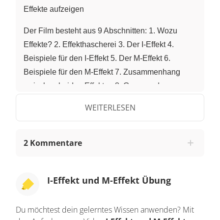
Effekte aufzeigen
Der Film besteht aus 9 Abschnitten: 1. Wozu
Effekte? 2. Effekthascherei 3. Der I-Effekt 4.
Beispiele für den I-Effekt 5. Der M-Effekt 6.
Beispiele für den M-Effekt 7. Zusammenhang
zwischen beiden Effekten 8. Grenzen des
Konzepts und 9. Zusammenfassung
WEITERLESEN
Wozu Effekte? Obwohl es manchmal nicht so
scheint, lebt die Chemie, besonders die
2 Kommentare
organische von der Beobachtung. Und jedes Mal
stellt man sich die frage, wie lässt sich die
Beobachtung erklären? Und wie es sich zu einer
I-Effekt und M-Effekt Übung
ordentlichen Wissenschaft gehört möchte man für
jede chemischen Reaktion eine Erklärung
bekommen. Um die Erklärung zu verstehen, sollte
Du möchtest dein gelerntes Wissen anwenden? Mit
diese einfach, klar und verständlich sein. In der