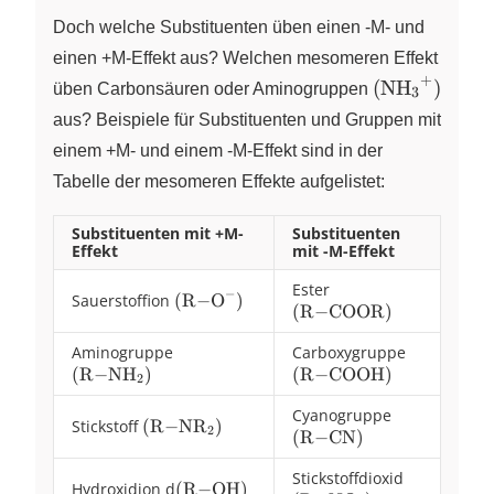
Doch welche Substituenten üben einen -M- und
einen +M-Effekt aus? Welchen mesomeren Effekt
+
(\ce{NH3+}
(
NH
)
üben Carbonsäuren oder Aminogruppen
X
X
3
aus? Beispiele für Substituenten und Gruppen mit
einem +M- und einem -M-Effekt sind in der
Tabelle der mesomeren Effekte aufgelistet:
Substituenten mit +M-
Substituenten
Effekt
mit -M-Effekt
Ester
(\ce{R-
−
Sauerstoffion
(\ce{R-
(
R
−
O
)
X
(
R
−
COOR
COOR})
)
O-})
Aminogruppe
(\ce{R-
Carboxygruppe
(\ce{R-
(
R
−
NH
)
NH2})
(
R
−
COOH
)
COOH})
X
2
Cyanogruppe
(\ce{R-
Stickstoff
(\ce{R-
(
R
−
NR
)
X
2
(
R
−
CN
)
CN})
NR2})
Stickstoffdioxid
(\ce{R-
Hydroxidion d
(\ce{R-
(
R
−
OH
)