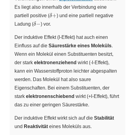
Es liegt also innerhalb der Verbindung eine
\delta
+
partiell positive (
δ
) und eine partiell negative
+
\delta
−
Ladung (
δ
) vor.
-
Der induktive Effekt (I-Effekt) hat auch einen
Einfluss auf die
Säurestärke eines Moleküls
.
Wenn ein Molekül einen Substituenten besitzt,
der stark
elektronenziehend
wirkt (-I-Effekt),
kann ein Wasserstoffproton leichter abgespalten
werden. Das Molekül hat also saure
Eigenschaften. Bei einem Substituenten, der
stark
elektronenschiebend
wirkt (+I-Effekt), führt
das zu einer geringen Säurestärke.
Der induktive Effekt wirkt sich auf die
Stabilität
und
Reaktivität
eines Moleküls aus.