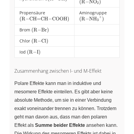
(
R
−
NO
)
NO2})
X
2
OH})
Propensäure
(\ce{R-
Aminogruppe
(\ce{R-
+
(
R
−
CH
=
CH
CH=CH-
−
COOH
)
(
R
−
NH
)
NH3+})
X
X
3
COOH})
Brom
(\ce{R-
(
R
−
Br
)
Br})
Chlor
(\ce{R-
(
R
−
Cl
)
Cl})
Iod
(\ce{R-
(
R
−
I
)
I})
Zusammenhang zwischen I- und M-Effekt
Polare Effekte kann man in induktive und
mesomere Effekte einteilen. Es gibt aber keine
absolute Methode, um sie in einer Verbindung
exakt voneinander trennen zu können. Trotzdem
geht man davon aus, dass man den polaren
Effekt als
Summe beider Effekte
ansehen kann.
Die Wirkung des mesomeren Effekts ist dabei in