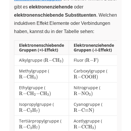
gibt es
elektronenziehende
oder
elektronenschiebende Substituenten
. Welchen
induktiven Effekt Elemente oder Verbindungen
haben, kannst du in der Tabelle sehen:
Elektronenschiebende
Elektronenziehende
Gruppen (+I-Effekt)
Gruppen (-I-Effekt)
Alkylgruppe (
\ce{R-
R
−
CH
)
Fluor (
\ce{R-
R
−
F
)
X
3
CH3})
F})
Methylgruppe (
\ce{R-
Carboxylgruppe (
\ce{R-
R
−
CH
)
CH3})
R
−
COOH
)
COOH})
X
3
Ethylgruppe (
\ce{R-
Nitrogruppe (
\ce{R-
R
−
CH
−
CH
CH2-
)
R
−
NO
)
NO3})
X
X
X
2
3
3
CH3})
Isopropylgruppe (
\ce{R-
Cyanogruppe (
\ce{R-
R
−
C
H
)
C3H7})
R
−
C
≡
N
)
C\bond{3}N
X
X
3
7
Tertiärpropylgruppe (
\ce{R-
Acetlygruppe (
\ce{R-
R
−
C
H
)
C3H7})
R
−
CCH
)
CCH3})
X
X
X
3
7
3