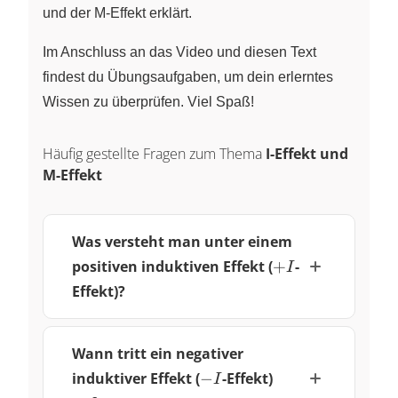
und der M-Effekt erklärt.
Im Anschluss an das Video und diesen Text
findest du Übungsaufgaben, um dein erlerntes
Wissen zu überprüfen. Viel Spaß!
Häufig gestellte Fragen zum Thema
I-Effekt und
M-Effekt
Was versteht man unter einem
+I
positiven induktiven Effekt (
+
-
I
Effekt)?
Wann tritt ein negativer
-
induktiver Effekt (
−
-Effekt)
I
I