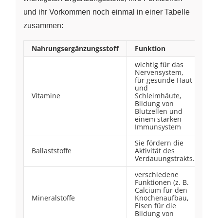
und ihr Vorkommen noch einmal in einer Tabelle
zusammen:
Nahrungsergänzungsstoff
Funktion
L
wichtig für das
Nervensystem,
für gesunde Haut
O
und
Hü
Vitamine
Schleimhäute,
Mi
Bildung von
Fl
Blutzellen und
einem starken
Immunsystem
Sie fördern die
Vo
Ballaststoffe
Aktivität des
O
Verdauungstrakts.
G
verschiedene
Funktionen (z. B.
Calcium für den
So
Mineralstoffe
Knochenaufbau,
Nü
Eisen für die
Fl
Bildung von