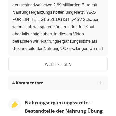
deutschlandweit etwa 2,69 Milliarden Euro mit
Nahrungsergänzungsstoffen umgesetzt. WAS
FÜR EIN HEILIGES ZEUG IST DAS? Schauen
wir mal, ob wir sparen können oder den Kauf
ebenfalls nötig haben. In diesem Video
betrachten wir "Nahrungsergänzungsstoffe als
Bestandteile der Nahrung". Ok ok, fangen wir mal
mit den Basics an: Unser Körper braucht ständig
Energie. Selbst im Schaf müssen unsere
WEITERLESEN
Organfunktionen aufrechterhalten werden und so
müssen wir über den Tag stets genug Nahrung zu
4 Kommentare
uns nehmen – denn da kommt die Energie her.
Was sind die Bestandteile der Nahrung eigentlich
genau? Die sogenannten MAKROnährstoffe
Nahrungsergänzungsstoffe –
liefern uns Energie. Das sind Kohlenhydrate,
Bestandteile der Nahrung Übung
Fette und Proteine. Kohlenhydrate und Fette sind