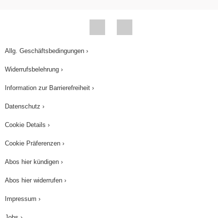
unter anderem unser Wachstum. Auch
Ballaststoffe können Nahrungsergänzungsstoffe
sein. Das sind meist unverdauliche
Kohlenhydrate, die im Magen-Darm-Trakt
Allg. Geschäftsbedingungen ›
aufquellen und vor allem den Darm damit zu
Widerrufsbelehrung ›
verstärkter Tätigkeit anregen. Damit sichern sie
Information zur Barrierefreiheit ›
uns eine gute Verdauung und Ausscheidung.
Ballaststoffe stecken besonders in
Datenschutz ›
Vollkornprodukten sowie in Gemüse und Obst.
Cookie Details ›
Soweit so gut. Was passiert eigentlich, wenn wir
Cookie Präferenzen ›
einen Mangel an Mikronährstoffen haben? Da
Vitamin C die Abwehrkräfte sowie Knochen und
Abos hier kündigen ›
Bindegewebe stärkt, kann ein Mangel an Vitamin
Abos hier widerrufen ›
C zu Mattheit, Abgeschlagenheit,
Impressum ›
Zahnfleischbluten oder sogar Zahnausfall führen.
Die Krankheit, die hinter diesen Symptomen
Jobs ›