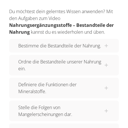
unsere Haupt-Energielieferanten. Proteine
Du möchtest dein gelerntes Wissen anwenden? Mit
dienen vor allem als Baustoffe für unsere Zellen
den Aufgaben zum Video
und Gewebe, doch wenn ein Mangel an
Nahrungsergänzungsstoffe – Bestandteile der
Kohlenhydraten und Fetten herrscht, sind auch
Nahrung
kannst du es wiederholen und üben.
Proteine eine Energiequelle für uns – ihr Abbau
Bestimme die Bestandteile der Nahrung.
dauert bloß etwas länger. Oft unterschätzt werden
die MIKROnährstoffe. Das sind Vitamine,
Ordne die Bestandteile unserer Nahrung
Mineralstoffe und Ballaststoffe. Sie liefern uns
ein.
zwar keine Energie, doch sind sie für den Erhalt
zahlreicher Körperfunktionen – zum Beispiel ein
Definiere die Funktionen der
funktionierendes Immunsystem –
Mineralstoffe.
mitverantwortlich. Auch sie werden mit der
Nahrung aufgenommen und sind
Stelle die Folgen von
überlebenswichtig für uns. Manchmal herrscht,
Mangelerscheinungen dar.
aufgrund unterschiedlichster Ursachen, ein
Mangel an bestimmten Mikronährstoffen, dann