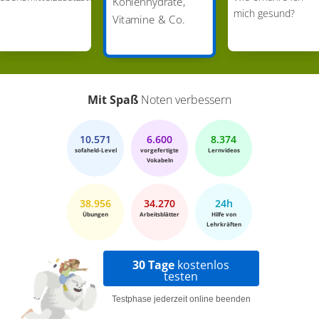
Kohlenhydrate,
mich gesund?
Vitamine & Co.
Mit Spaß
Noten verbessern
10.571
6.600
8.374
sofaheld-Level
vorgefertigte
Lernvideos
Vokabeln
38.956
34.270
24h
Übungen
Arbeitsblätter
Hilfe von
Lehrkräften
30 Tage
kostenlos
testen
Testphase jederzeit online beenden