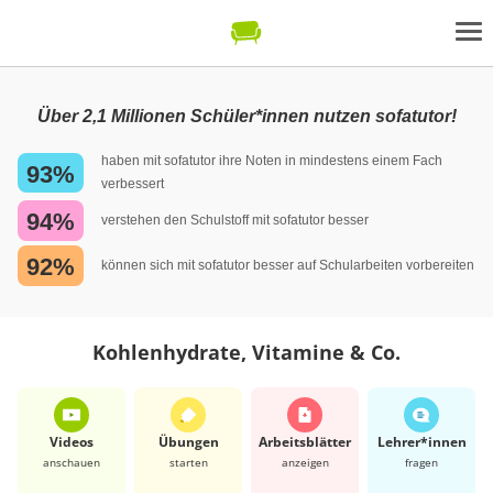
Über 2,1 Millionen Schüler*innen nutzen sofatutor!
haben mit sofatutor ihre Noten in mindestens einem Fach
93%
verbessert
94%
verstehen den Schulstoff mit sofatutor besser
92%
können sich mit sofatutor besser auf Schularbeiten vorbereiten
Kohlenhydrate, Vitamine & Co.
Videos
Übungen
Arbeits­blätter
Lehrer*​innen
anschauen
starten
anzeigen
fragen