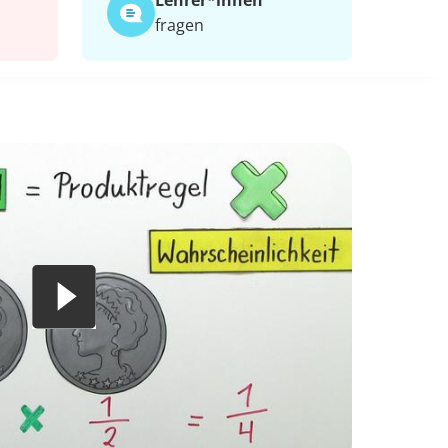
Lehrer*​innen
fragen