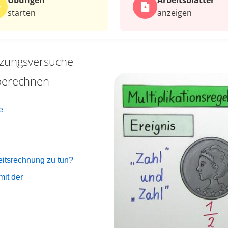
Übungen
Arbeits­blätter
starten
anzeigen
zungsversuche –
 berechnen
e
eitsrechnung zu tun?
mit der