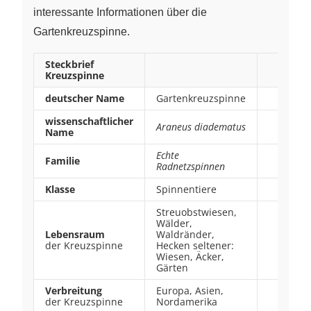
interessante Informationen über die
Gartenkreuzspinne.
Steckbrief
Kreuzspinne
deutscher Name
Gartenkreuzspinne
wissenschaftlicher
Araneus diadematus
Name
Echte
Familie
Radnetzspinnen
Klasse
Spinnentiere
Streuobstwiesen,
Wälder,
Lebensraum
Waldränder,
der Kreuzspinne
Hecken seltener:
Wiesen, Äcker,
Gärten
Verbreitung
Europa, Asien,
der Kreuzspinne
Nordamerika