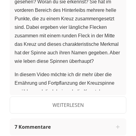
gesehen? Woran du sie erkennst? Sie hat im
vorderen Bereich des Hinterleibs mehrere helle
Punkte, die zu einem Kreuz zusammengesetzt
sind. Dabei ergeben vier längliche Flecken
zusammen mit einem runden Fleck in der Mitte
das Kreuz und dieses charakteristische Merkmal
hat der Spinne auch ihren Namen gegeben. Aber
wie leben diese Spinnen überhaupt?
In diesem Video möchte ich dir mehr über die
Ernährung und Fortpflanzung der Kreuzspinne
erzählen und dir dabei auch die Kunst des
Netzbaus der Spinne zeigen!
WEITERLESEN
Lebensraum der Kreuzspinne
Die
Gartenkreuzspinne
, die bei uns vorkommt,
7 Kommentare
ist eine der größten einheimischen