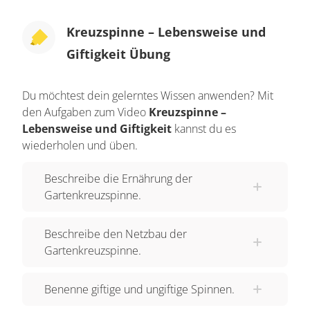
Spinnenarten
. Die Weibchen der Kreuzspinne
Kreuzspinne – Lebensweise und
können in ihrer Körperlänge knapp 2 cm groß
Giftigkeit Übung
werden. Die Männchen sind deutlich kleiner.
Oft kommt sie in Streuobstwiesen vor. Manchmal
Du möchtest dein gelerntes Wissen anwenden? Mit
kannst du sie auch in Wäldern oder an
den Aufgaben zum Video
Kreuzspinne –
Waldrändern und Hecken finden. Obwohl der
Lebensweise und Giftigkeit
kannst du es
Name ein Vorkommen in Gärten vermuten lässt,
wiederholen und üben.
kommt die Gartenkreuzspinne dort eher selten
Beschreibe die Ernährung der
vor.
Gartenkreuzspinne.
Ernährung der Kreuzspinne
Beschreibe den Netzbau der
Kreuzspinnen bauen
Netze
und fangen darin ihre
Gartenkreuzspinne.
Beute. Sie ernähren sich von allen Insekten, also
z.B. Wespen, Fliegen, Bienen, aber auch
Benenne giftige und ungiftige Spinnen.
Schmetterlingen. Wenn sich ein solches Insekt im