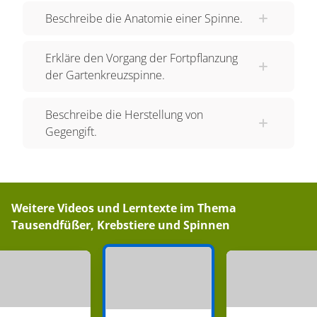
Netz verfängt, wird die Spinne durch die
Beschreibe die Anatomie einer Spinne.
Erschütterungen alarmiert. Schnell eilt sie zu ihrer
Beute, lähmt sie mit einem Giftbiss ihrer
Erkläre den Vorgang der Fortpflanzung
Klauenkiefer
und umwickelt sie mit einem
der Gartenkreuzspinne.
Sekretband
ihrer Spinndrüsen.
Beschreibe die Herstellung von
Beim Biss werden neben dem lähmenden Gift
Gegengift.
auch Verdauungsenzyme in den Insektenkörper
abgegeben. Diese verdauen das Innere des
Beuteinsekts. Nach dieser
Außenverdauung
kann die Spinne ihre vorverdaute Nahrung durch
Weitere Videos und Lerntexte im Thema
den Mundspalt einsaugen. Zurück bleibt nur die
Tausendfüßer, Krebstiere und Spinnen
leere Chitinhülle des Insekts. Wenn die Spinne
satt ist, kann sie ihre Beute auch
eingesponnen
im Netz bevorraten.
Der Netzbau