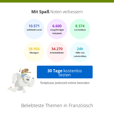
Mit Spaß
Noten verbessern
10.571
6.600
8.374
sofaheld-Level
vorgefertigte
Lernvideos
Vokabeln
38.956
34.270
24h
Übungen
Arbeitsblätter
Hilfe von
Lehrkräften
30 Tage
kostenlos
testen
Testphase jederzeit online beenden
Beliebteste Themen in Französisch