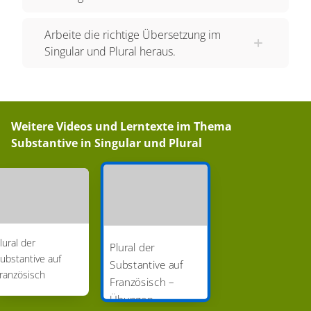
Arbeite die richtige Übersetzung im
Singular und Plural heraus.
Weitere Videos und Lerntexte im Thema
Substantive in Singular und Plural
lural der
Plural der
ubstantive auf
Substantive auf
ranzösisch
Französisch –
Übungen