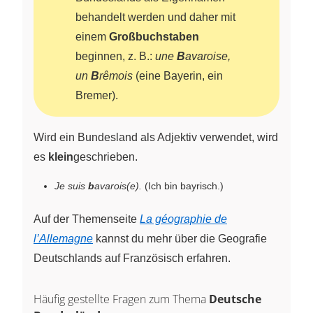
behandelt werden und daher mit
einem
Großbuchstaben
beginnen, z. B.:
une
B
avaroise,
un
B
rêmois
(eine Bayerin, ein
Bremer).
Wird ein Bundesland als Adjektiv verwendet, wird
es
klein
geschrieben.
Je suis
b
avarois(e).
(Ich bin bayrisch.)
Auf der Themenseite
La géographie de
l’Allemagne
kannst du mehr über die Geografie
Deutschlands auf Französisch erfahren.
Häufig gestellte Fragen zum Thema
Deutsche