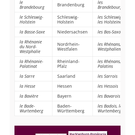
le
les
Brandenburg
Brandebourg
Brandebourg
e
ois
le Schleswig-
Schleswig-
les Schleswigiens,
Holstein
Holstein
les Holsteinois
la Basse-Saxe
Niedersachsen
les Bas-Saxons
la Rhénanie
Nordrhein-
les Rhénans, les
du Nord-
Westfalen
Westphaliens
Westphalie
la Rhénanie-
Rheinland-
les Rhénans, les
Palatinat
Pfalz
Palatins
la Sarre
Saarland
les Sarrois
la Hesse
Hessen
les Hessois
la Bavière
Bayern
les Bavarois
le Bade-
Baden-
les Badois, les
Wurtemberg
Württemberg
Wurtemberg
e
ois