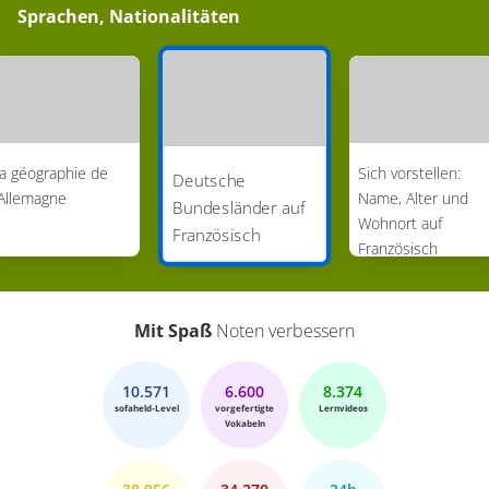
Sprachen, Nationalitäten
a géographie de
Sich vorstellen:
Deutsche
’Allemagne
Name, Alter und
Bundesländer auf
Wohnort auf
Französisch
Französisch
Mit Spaß
Noten verbessern
10.571
6.600
8.374
sofaheld-Level
vorgefertigte
Lernvideos
Vokabeln