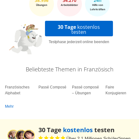
38.956
34.270
24h
Übungen
Arbeitsblätter
Hilfe von
Lehrkräften
30 Tage
kostenlos
testen
Testphase jederzeit online beenden
Beliebteste Themen in Französisch
Französisches
Passé Composé
Passé composé
Faire
Alphabet
– Übungen
Konjugieren
Mehr
30 Tage
kostenlos
testen
Über 2,1 Millionen Schüler*innen