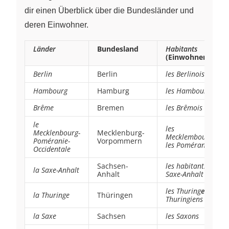
dir einen Überblick über die Bundesländer und
deren Einwohner.
Länder
Bundesland
Habitants
(Einwohner)
Berlin
Berlin
les Berlinois
Hambourg
Hamburg
les Hambourg
e
ois
Brême
Bremen
les Brêmois
le
les
Mecklenbourg-
Mecklenburg-
Mecklembourg
e
ois,
Poméranie-
Vorpommern
les Poméraniens
Occidentale
Sachsen-
les habitants de
la Saxe-Anhalt
Anhalt
Saxe-Anhalt
les Thuring
e
ois, les
la Thuringe
Thüringen
Thuringiens
la Saxe
Sachsen
les Saxons