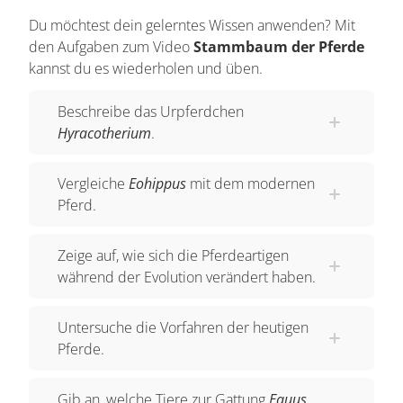
Du möchtest dein gelerntes Wissen anwenden? Mit
Aber wie kam es im Laufe der Evolution zur
den Aufgaben zum Video
Stammbaum der Pferde
Entstehung der Gattung Equus? Dazu müssen
kannst du es wiederholen und üben.
wir uns auf eine Reise durch die Evolution
begeben, die vor etwa 50 - 60 Mio. Jahren im
Beschreibe das Urpferdchen
Eozän
beginnt. Zu dieser Zeit lebte nämlich der
Hyracotherium
.
gemeinsame Vorfahre aller Pferde.
Vergleiche
Eohippus
mit dem modernen
Dieses
Urpferdchen* wird auch als
Pferd.
Hyracotherium
oder
Eohippus** bezeichnet.
Fossilien von Hyracotherium wurden in
Zeige auf, wie sich die Pferdeartigen
Nordamerika aber auch in Europa, Asien und
während der Evolution verändert haben.
Afrika gefunden. Es hatte kaum Ähnlichkeiten mit
den heutigen Pferden und soll so ausgesehen
Untersuche die Vorfahren der heutigen
haben: Es hatte eine Schulterhöhe von etwa 30
Pferde.
cm, einen gewölbten Rücken sowie kurze Beine
und einen langen Schwanz.
Gib an, welche Tiere zur Gattung
Equus