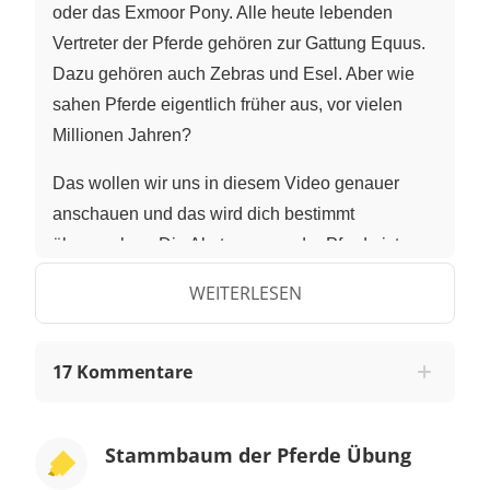
oder das Exmoor Pony. Alle heute lebenden
Vertreter der Pferde gehören zur Gattung Equus.
Dazu gehören auch Zebras und Esel. Aber wie
sahen Pferde eigentlich früher aus, vor vielen
Millionen Jahren?
Das wollen wir uns in diesem Video genauer
anschauen und das wird dich bestimmt
überraschen. Die Abstammung der Pferde ist
nämlich gut untersucht, da man viele Fossilien
WEITERLESEN
von früher lebenden Pferden gefunden hat. Wir
werden uns dabei auch ansehen, wie und warum
sich die Pferde hinsichtlich ihrer Größe, ihres
17 Kommentare
Körperbaus und ihrer Lebensweise im Laufe der
Evolution veränderten.
Stammbaum der Pferde Übung
Hyracotherium