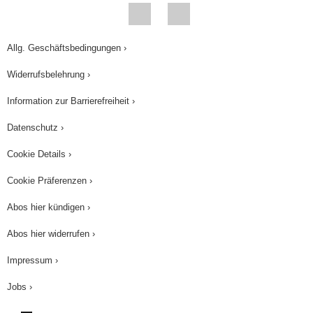
Feinden flüchten konnte.
Pliohippus und Equus
Allg. Geschäftsbedingungen ›
Im späten
Miozän
vor 13 Mio Jahren entstand mit
Widerrufsbelehrung ›
Pliohippus
ein Tier, das unseren heutigen
Information zur Barrierefreiheit ›
Pferden schon stark ähnelte. Pliohippus hatte nur
noch einen Zeh sowie große Backenzähne. Das
Datenschutz ›
Tier war damit noch besser an das Leben in der
Cookie Details ›
Grassteppe angepasst.
Cookie Präferenzen ›
Aus Pliohippus entstanden am Ende des
Abos hier kündigen ›
Pliozäns vor 4 Mio. Jahren die heutigen Pferde
der Gattung
Equus
. Die Tiere haben eine
Abos hier widerrufen ›
Schulterhöhe von 1 bis 1,6 m. Ähnlich wie
Impressum ›
Pliohippus gehen unsere heutigen Pferde auf
Jobs ›
einer Zehenspitze; die beiden anderen Zehen
sind zu so genannten Griffelbeinen reduziert.