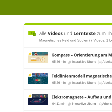
Alle
Videos
und
Lerntexte
zum T
Magnetisches Feld und Spulen (7 Videos, 1 Le
Kompass – Orientierung am Ma
05:46 min
Interaktive Übung
Arbeits
Feldlinienmodell magnetische
05:26 min
Interaktive Übung
Arbeits
Elektromagnete – Aufbau und
04:11 min
Interaktive Übung
Arbeits