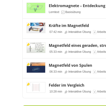
Elektromagnete – Entdeckung
Lerntext
Basisübung
Kräfte im Magnetfeld
07:42 min
Interaktive Übung
Arbeits
Magnetfeld eines geraden, st
05:33 min
Interaktive Übung
Arbeits
Magnetfeld von Spulen
06:33 min
Interaktive Übung
Arbeits
Felder im Vergleich
10:28 min
Interaktive Übung
Arbeits