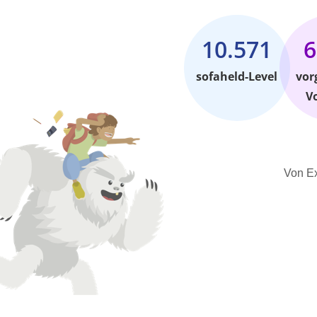
10.571
6
sofaheld-Level
vor
V
Von Ex