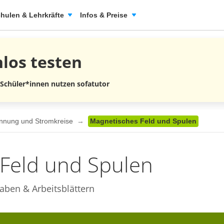
hulen & Lehrkräfte
Infos & Preise
nlos
testen
 Schüler*innen nutzen sofatutor
annung und Stromkreise
Magnetisches Feld und Spulen
Feld und Spulen
aben & Arbeitsblättern