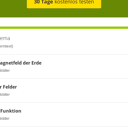
30 Tage
kostenlos testen
hema
rntext)
gnetfeld der Erde
blätter
r Felder
blätter
 Funktion
blätter