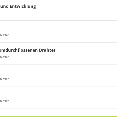
 und Entwicklung
blätter
romdurchflossenen Drahtes
blätter
blätter
blätter