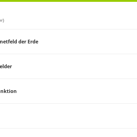
er)
etfeld der Erde
elder
unktion