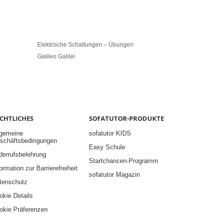
Elektrische Schaltungen – Übungen
Rollen- Und F
Galileo Galilei
Radioaktivität
CHTLICHES
SOFATUTOR-PRODUKTE
lgemeine
sofatutor KIDS
schäftsbedingungen
Easy Schule
derrufsbelehrung
Startchancen-Programm
ormation zur Barrierefreiheit
sofatutor Magazin
tenschutz
okie Details
okie Präferenzen