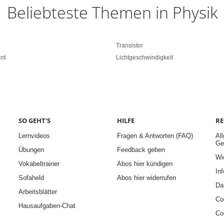
Beliebteste Themen in Physik
Transistor
nt
Lichtgeschwindigkeit
SO GEHT'S
HILFE
RE
Lernvideos
Fragen & Antworten (FAQ)
Al
Ge
Übungen
Feedback geben
Wi
Vokabeltrainer
Abos hier kündigen
Inf
Sofaheld
Abos hier widerrufen
Da
Arbeitsblätter
Co
Hausaufgaben-Chat
Co