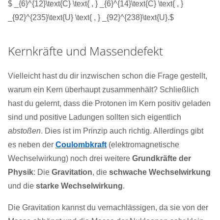
$ _{6}^{12}\text{C} \text{ , } _{6}^{14}\text{C} \text{ , }
_{92}^{235}\text{U} \text{ , } _{92}^{238}\text{U}.$
Kernkräfte und Massendefekt
Vielleicht hast du dir inzwischen schon die Frage gestellt,
warum ein Kern überhaupt zusammenhält? Schließlich
hast du gelernt, dass die Protonen im Kern positiv geladen
sind und positive Ladungen sollten sich eigentlich
abstoßen
. Dies ist im Prinzip auch richtig. Allerdings gibt
es neben der
Coulombkraft
(elektromagnetische
Wechselwirkung) noch drei weitere
Grundkräfte der
Physik
: Die
Gravitation
, die
schwache Wechselwirkung
und die
starke Wechselwirkung
.
Die Gravitation kannst du vernachlässigen, da sie von der