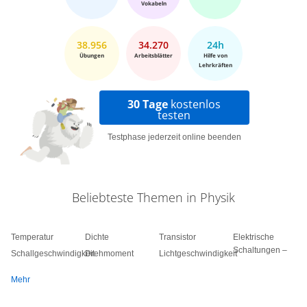
Vokabeln
38.956
34.270
24h
Übungen
Arbeitsblätter
Hilfe von
Lehrkräften
30 Tage
kostenlos
testen
Testphase jederzeit online beenden
Beliebteste Themen in Physik
Temperatur
Dichte
Transistor
Elektrische
Schaltungen –
Schallgeschwindigkeit
Drehmoment
Lichtgeschwindigkeit
Mehr