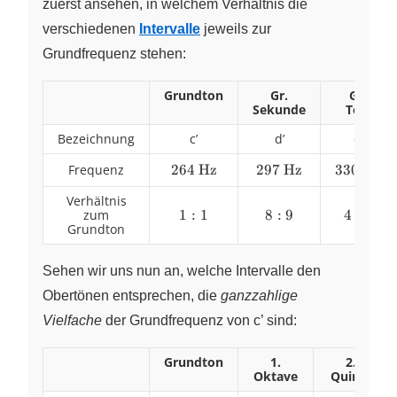
zuerst ansehen, in welchem Verhältnis die
verschiedenen
Intervalle
jeweils zur
Grundfrequenz stehen:
Grundton
Gr.
Gr.
Sekunde
Terz
Bezeichnung
c’
d’
e’
Frequenz
\pu{264
264
Hz
\pu{297
297
Hz
\pu{330
330
Hz
Hz}
Hz}
Hz}
Verhältnis
zum
1
1
:
1
8
8
:
9
4
4
:
5
Grundton
:
:
:
1
9
5
Sehen wir uns nun an, welche Intervalle den
Obertönen entsprechen, die
ganzzahlige
Vielfache
der Grundfrequenz von c’ sind:
Grundton
1.
2.
Oktave
Quinte