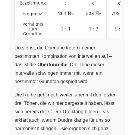
Bezeichnung
c’
c’’
g’’
Frequenz
\pu{264
264
Hz
\pu{528
528
Hz
\pu{792
792
Hz
Hz}
Hz}
Hz}
Verhältnis
zum
1
1
:
1
1
1
:
2
1
1
:
3
Grundton
:
:
:
1
2
3
Du siehst, die Obertöne treten in einer
bestimmten Kombination von Intervallen auf –
das ist die
Obertonreihe
. Die Töne dieser
Intervalle schwingen immer mit, wenn ein
bestimmter Grundton gespielt wird.
Die Reihe geht noch weiter, aber mit den letzten
drei Tönen, die wir hier dargestellt haben, lässt
sich bereits der
C-Dur-Dreiklang
bilden. Das
erklärt auch, warum
Durdreiklänge
für uns so
harmonisch klingen – sie ergeben sich ganz