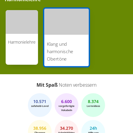
Harmonielehre
Klang und
harmonische
Obertöne
Mit Spaß
Noten verbessern
10.571
6.600
8.374
sofaheld-Level
vorgefertigte
Lernvideos
Vokabeln
38.956
34.270
24h
Übungen
Arbeitsblätter
Hilfe von