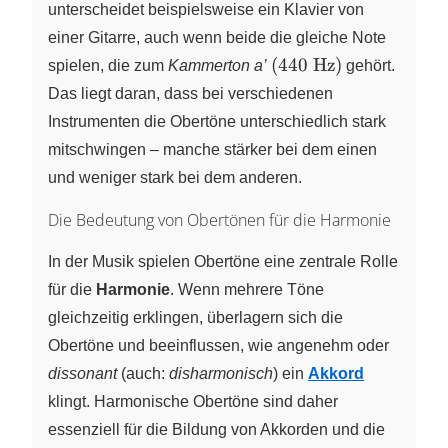
unterscheidet beispielsweise ein Klavier von
einer Gitarre, auch wenn beide die gleiche Note
\left(\pu{440
(
440
Hz
)
spielen, die zum
Kammerton a’
gehört.
Hz} \right)
Das liegt daran, dass bei verschiedenen
Instrumenten die Obertöne unterschiedlich stark
mitschwingen – manche stärker bei dem einen
und weniger stark bei dem anderen.
Die Bedeutung von Obertönen für die Harmonie
In der Musik spielen Obertöne eine zentrale Rolle
für die
Harmonie
. Wenn mehrere Töne
gleichzeitig erklingen, überlagern sich die
Obertöne und beeinflussen, wie angenehm oder
dissonant
(auch:
disharmonisch
) ein
Akkord
klingt. Harmonische Obertöne sind daher
essenziell für die Bildung von Akkorden und die