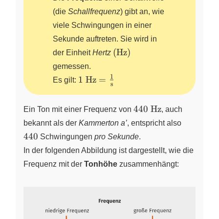
(die
Schallfrequenz
) gibt an, wie
viele Schwingungen in einer
Sekunde auftreten. Sie wird in
\left(
(
Hz
)
der Einheit
Hertz
\pu{Hz}
gemessen.
\right)
1
\pu{1
1
Hz
=
Es gilt:
s
Hz} =
\frac{1}
\pu{440
440
Hz
Ein Ton mit einer Frequenz von
, auch
{\pu{s}}
Hz}
440
bekannt als der
Kammerton a’
, entspricht also
440
Schwingungen
pro Sekunde
.
In der folgenden Abbildung ist dargestellt, wie die
Frequenz mit der
Tonhöhe
zusammenhängt: