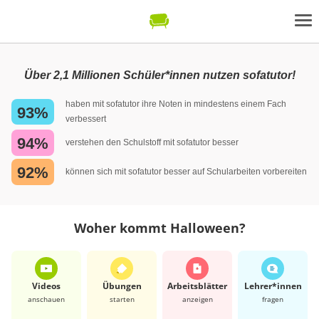
Über 2,1 Millionen Schüler*innen nutzen sofatutor!
haben mit sofatutor ihre Noten in mindestens einem Fach
93%
verbessert
94%
verstehen den Schulstoff mit sofatutor besser
92%
können sich mit sofatutor besser auf Schularbeiten vorbereiten
Woher kommt Halloween?
Videos
Übungen
Arbeits­blätter
Lehrer*​innen
anschauen
starten
anzeigen
fragen