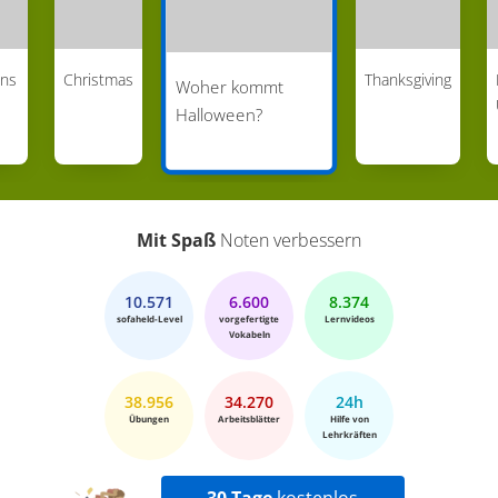
ons
Christmas
Thanksgiving
Woher kommt
Halloween?
Mit Spaß
Noten verbessern
10.571
6.600
8.374
sofaheld-Level
vorgefertigte
Lernvideos
Vokabeln
38.956
34.270
24h
Übungen
Arbeitsblätter
Hilfe von
Lehrkräften
30 Tage
kostenlos