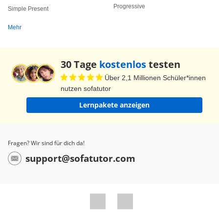
Progressive
Simple Present
Gegenwart hat. Die Verbrecher sitzen jetzt im
Gefängnis. Weitere Signalwörter können recently,
Mehr
just und (not) yet sein. Dort nutzt die Queen
wieder das present perfect progressive, da sie
30 Tage
kostenlos
testen
Proud Fluffs Handlung betonen möchte - also,
Über 2,1 Millionen Schüler*innen
dass er die Bank beobachtet hat. Ohne Proud
nutzen sofatutor
Fluff wäre die Stadt verloren! Ob die Identität des
Lernpakete anzeigen
selbstlosen Retters wohl je gelüftet wird?
Fragen? Wir sind für dich da!
support@sofatutor.com