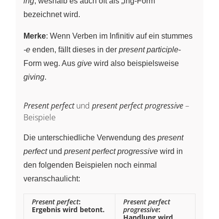
ing
, weshalb es auch oft als „ing-Form“
bezeichnet wird.
Merke
: Wenn Verben im Infinitiv auf ein stummes
-e
enden, fällt dieses in der
present participle
-
Form weg. Aus
give
wird also beispielsweise
giving
.
Present perfect
und
present perfect progressive
–
Beispiele
Die unterschiedliche Verwendung des
present
perfect
und
present perfect progressive
wird in
den folgenden Beispielen noch einmal
veranschaulicht:
Present perfect
:
Present perfect
Ergebnis wird betont.
progressive
:
Handlung wird