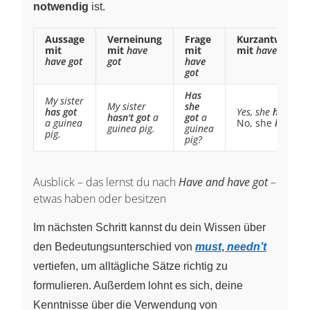
notwendig
ist.
Aussage
Verneinung
Frage
Kurzantworten
mit
mit
have
mit
mit
have got
have got
got
have
got
Has
My sister
My sister
she
has got
Yes, she
has
.
hasn't got
a
got
a
a guinea
No, she
hasn’t
.
guinea pig.
guinea
pig.
pig?
Ausblick – das lernst du nach
Have and have got
–
etwas haben oder besitzen
Im nächsten Schritt kannst du dein Wissen über
den Bedeutungsunterschied von
must
,
needn’t
vertiefen, um alltägliche Sätze richtig zu
formulieren. Außerdem lohnt es sich, deine
Kenntnisse über die Verwendung von