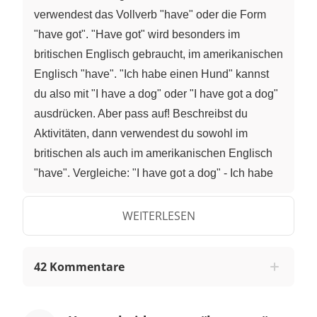
verwendest das Vollverb "have" oder die Form
"have got". "Have got" wird besonders im
britischen Englisch gebraucht, im amerikanischen
Englisch "have". "Ich habe einen Hund" kannst
du also mit "I have a dog" oder "I have got a dog"
ausdrücken. Aber pass auf! Beschreibst du
Aktivitäten, dann verwendest du sowohl im
britischen als auch im amerikanischen Englisch
"have". Vergleiche: "I have got a dog" - Ich habe
bzw. besitze einen Hund. "We have a lot fun
together." - Wir haben viel Spaß zusammen. Hier
WEITERLESEN
würdest du nicht sagen, "wir besitzen viel Spaß
zusammen". Keine Sorge, Aktivitäten, die nur mit
42 Kommentare
"have" beschrieben werden, sind nicht ganz so
häufig und mit der Zeit lernst du alle wichtigen
Redewendungen kennen. "Have" bleibt für alle