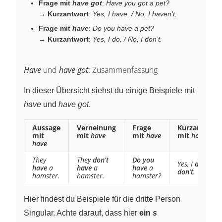
Frage mit
have got
:
Have you got a pet?
→
Kurzantwort
:
Yes, I have. / No, I haven't.
Frage mit
have
:
Do you have a pet?
→
Kurzantwort
:
Yes, I do. / No, I don’t.
Have
und
have got
: Zusammenfassung
In dieser Übersicht siehst du einige Beispiele mit
have
und
have got
.
Aussage
Verneinung
Frage
Kurzantwort
mit
mit
have
mit
have
mit
have
have
They
They
don’t
Do you
Yes, I
do.
No, I
have
a
have
a
have
a
don’t.
hamster.
hamster.
hamster?
Hier findest du Beispiele für die dritte Person
Singular. Achte darauf, dass hier
ein
s