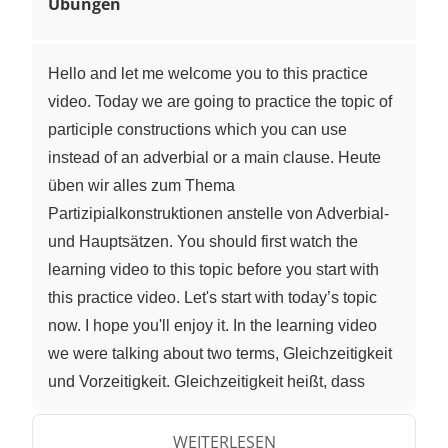
Übungen
Hello and let me welcome you to this practice
video. Today we are going to practice the topic of
participle constructions which you can use
instead of an adverbial or a main clause. Heute
üben wir alles zum Thema
Partizipialkonstruktionen anstelle von Adverbial-
und Hauptsätzen. You should first watch the
learning video to this topic before you start with
this practice video. Let's start with today’s topic
now. I hope you'll enjoy it. In the learning video
we were talking about two terms, Gleichzeitigkeit
und Vorzeitigkeit. Gleichzeitigkeit heißt, dass
zwei Aktionen zu der gleichen Zeit passieren.
Zum Beispiel: Kate is in the kitchen eating
WEITERLESEN