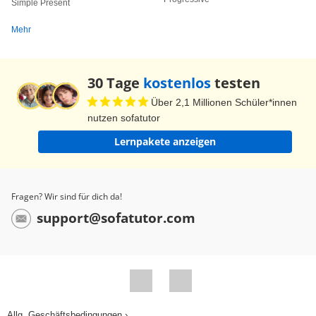
Simple Present
tennis. Sarah is in the living room. She is
Mehr
watching TV. Sarah is in the living room watching
TV. My boss was feeling tired. So he went home.
Feeling tired, my boss went home. After he
30 Tage
kostenlos
testen
finished his presentation he made himself a cup
Über 2,1 Millionen Schüler*innen
of coffee. Having finished his presentation, he
nutzen sofatutor
made himself a cup of coffee. He was very tall. He
Lernpakete anzeigen
became a basketball player. Being very tall, he
became a basketball player. He was waiting in
the hall. He overheard the conversation. Waiting
Fragen? Wir sind für dich da!
in the hall, he overheard the conversation.
support@sofatutor.com
Because the text was written in a hurry, it
contained a lot of mistakes. Having been written
in a hurry, the text contained a lot of mistakes.
Well done! In the next exercise, translate the
sentences from German into English. And again,
Allg. Geschäftsbedingungen ›