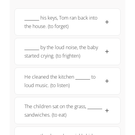
\underline{~\qquad~}
his keys, Tom ran back into
the house. (to forget)
\underline{~\qquad~}
by the loud noise, the baby
started crying. (to frighten)
\underline{~\qquad~}
He cleaned the kitchen
to
loud music. (to listen)
\underline{~\qqu
The children sat on the grass,
sandwiches. (to eat)
\underline{~\qquad~}