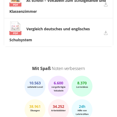
At school – Vokabeln zum Schulgelände und
Klassenzimmer
Vergleich deutsches und englisches
Schulsystem
Mit Spaß
Noten verbessern
10.563
6.600
8.370
sofaheld-Level
vorgefertigte
Lernvideos
Vokabeln
38.961
34.252
24h
Übungen
Arbeitsblätter
Hilfe von
Lehrkräften