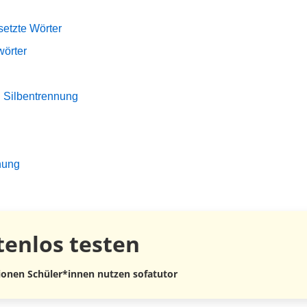
etzte Wörter
wörter
d Silbentrennung
nung
tenlos
testen
lionen Schüler*innen nutzen sofatutor