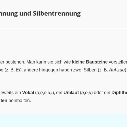
nnung und Silbentrennung
rter bestehen. Man kann sie sich wie
kleine Bausteine
vorstelle
e (z. B.
Ei
), andere hingegen haben zwei Silben (z. B.
Auf-zug
)
 jeweils ein
Vokal
(
a
,
e
,
o
,
u
,
i
), ein
Umlaut
(
ä
,
ö
,
ü
) oder ein
Diphth
ten
beinhalten.