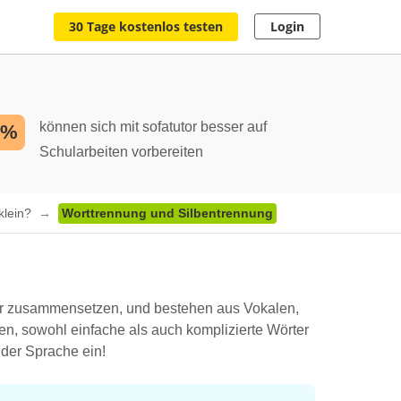
30 Tage kostenlos testen
Login
können sich mit sofatutor besser auf
2%
Schularbeiten vorbereiten
klein?
Worttrennung und Silbentrennung
ter zusammensetzen, und bestehen aus Vokalen,
en, sowohl einfache als auch komplizierte Wörter
t der Sprache ein!