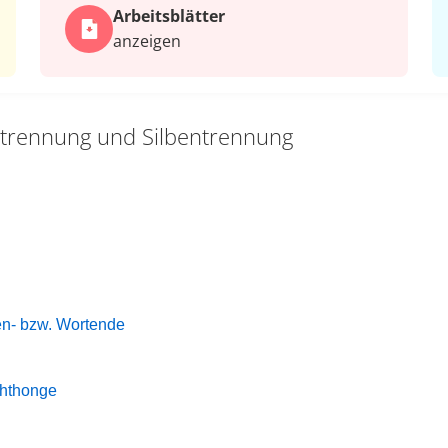
Arbeits­blätter
anzeigen
trennung und Silbentrennung
en- bzw. Wortende
phthonge