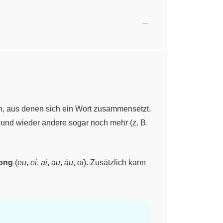
n, aus denen sich ein Wort zusammensetzt.
 und wieder andere sogar noch mehr (z. B.
ong
(
eu
,
ei
,
ai
,
au
,
äu
,
oi
). Zusätzlich kann