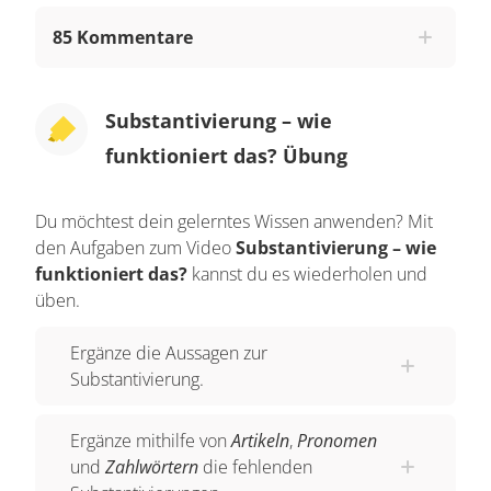
Substantiv handelt. Das ist ganz einfach.
85 Kommentare
Substantive werden immer
großgeschrieben
.
Meist kannst du einen Artikel davorsetzen.
Substantivierung – wie
Nehmen wir als Beispiel das Wort
Himmel
. Hier
funktioniert das? Übung
können wir den
Artikel
“der” davorsetzen. Das ist
doch erst einmal ganz leicht. Wenn du diese
Grundlage verinnerlichst, dann fällt dir die
Du möchtest dein gelerntes Wissen anwenden? Mit
den Aufgaben zum Video
Substantivierung – wie
Substantivierung, um die es heute geht, ganz
funktioniert das?
kannst du es wiederholen und
leicht.
üben.
Die Substantivierung
Ergänze die Aussagen zur
Du weißt jetzt also, was ein Substantiv ist. Sehen
Substantivierung.
wir uns also nun die
Substantivierung
an. Das
bedeutet, dass es Wörter oder Wortarten gibt, die
Ergänze mithilfe von
Artikeln
,
Pronomen
zu einem Substantiv werden können. Diese
und
Zahlwörtern
die fehlenden