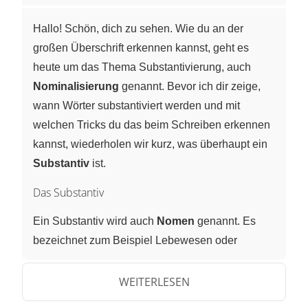
Hallo! Schön, dich zu sehen. Wie du an der
großen Überschrift erkennen kannst, geht es
heute um das Thema Substantivierung, auch
Nominalisierung
genannt. Bevor ich dir zeige,
wann Wörter substantiviert werden und mit
welchen Tricks du das beim Schreiben erkennen
kannst, wiederholen wir kurz, was überhaupt ein
Substantiv
ist.
Das Substantiv
Ein Substantiv wird auch
Nomen
genannt. Es
bezeichnet zum Beispiel Lebewesen oder
Gegenstände. So unter anderem: Hund, Haus
oder Schulbuch. Vielleicht fragst du dich jetzt,
WEITERLESEN
woran du erkennst, dass es sich um ein