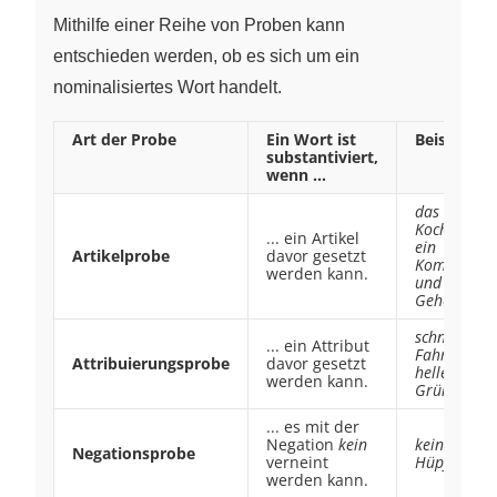
Mithilfe einer Reihe von Proben kann
entschieden werden, ob es sich um ein
nominalisiertes Wort handelt.
Art der Probe
Ein Wort ist
Beispiele
substantiviert,
wenn …
das
Kochen
,
... ein Artikel
ein
Artikelprobe
davor gesetzt
Kommen
werden kann.
und
Gehen
schnelles
... ein Attribut
Fahren
,
Attribuierungsprobe
davor gesetzt
helles
werden kann.
Grün
... es mit der
Negation
kein
kein
Negationsprobe
verneint
Hüpfen
werden kann.