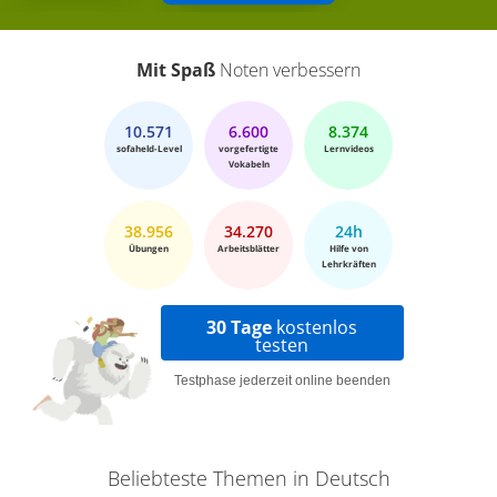
Mit Spaß
Noten verbessern
10.571
6.600
8.374
sofaheld-Level
vorgefertigte
Lernvideos
Vokabeln
38.956
34.270
24h
Übungen
Arbeitsblätter
Hilfe von
Lehrkräften
30 Tage
kostenlos
testen
Testphase jederzeit online beenden
Beliebteste Themen in Deutsch