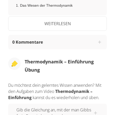
Das Wesen der Thermodynamik
Betrachten wir die chemische Reaktion von
WEITERLESEN
Kohlendioxid und Wasser zu Methan und
Sauerstoff. Diese Reaktion läuft nicht ab. Die
Vereinigung von Methan und Chlor ergibt
0 Kommentare
Monochlormethan und Chlorwasserstoff. Diese
Reaktion läuft sehr wohl ab. Beides weiß man
aus experimenteller Erfahrung.
Thermodynamik – Einführung
Übung
Die erste Reaktion kann man mit folgender
Situation vergleichen: Eine Kugel, die sich auf
Du möchtest dein gelerntes Wissen anwenden? Mit
einem Niveau relativ unten befindet, soll auf ein
den Aufgaben zum Video
Thermodynamik –
Niveau relativ oben gelangen, und das gegen die
Einführung
kannst du es wiederholen und üben.
Erdanziehungskraft. Es ist offensichtlich, dass es
dort zu Problemen kommt. Die Kugel wird ihre
Gib die Gleichung an, mit der man Gibbs