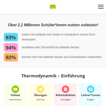
Über 2,1 Millionen Schüler*innen nutzen sofatutor!
haben mit sofatutor ihre Noten in mindestens einem Fach
93%
verbessert
94%
verstehen den Schulstoff mit sofatutor besser
92%
können sich mit sofatutor besser auf Schularbeiten vorbereiten
Thermodynamik – Einführung
Videos
Übungen
Arbeits­blätter
Lehrer*​innen
anschauen
starten
anzeigen
fragen