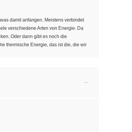
twas damit anfangen. Meistens verbindet
 viele verschiedene Arten von Energie. Da
ecken. Oder dann gibt es noch die
e thermische Energie, das ist die, die wir
, die wir z. B. beobachten, wenn eine
Man sieht also, Energie kann viele
 verloren.
ische Energie kann sich in thermische
ein anderes System weitergibt. Diesen Fall
System "Umwelt" ab. Vorgänge, an denen
einen Zustand 2 um. Solch eine