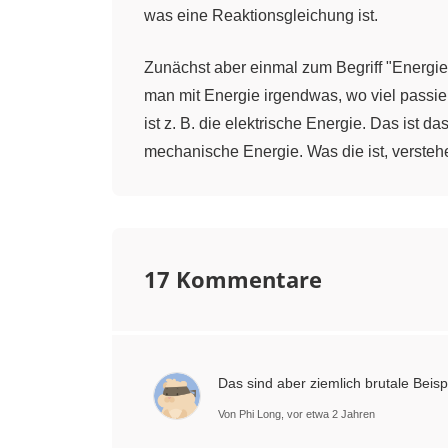
was eine Reaktionsgleichung ist.
Zunächst aber einmal zum Begriff "Energie
man mit Energie irgendwas, wo viel passiert
ist z. B. die elektrische Energie. Das ist 
mechanische Energie. Was die ist, verstehen
spüren, wenn wir aus Versehen mal die Her
Rakete durch die Landschaft fliegt. Deren
verschiedene Formen annehmen. Was Energie
17 Kommentare
Das Einzige, was Energie tun kann, ist, si
Energie umwandeln, bei der Herdplatte z. B
hat man z. B., wenn eine Teetasse abkühlt
Energie beteiligt ist, haben immer Eines 
Das sind aber ziemlich brutale Beispi
Umwandlung nennt man dann eine Zustan
Von Phi Long, vor etwa 2 Jahren