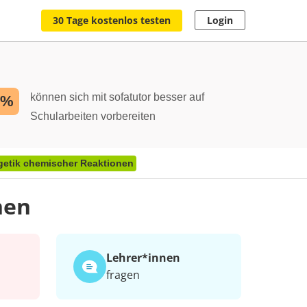
30 Tage kostenlos testen
Login
können sich mit sofatutor besser auf
2%
Schularbeiten vorbereiten
getik chemischer Reaktionen
nen
Lehrer*​innen
fragen