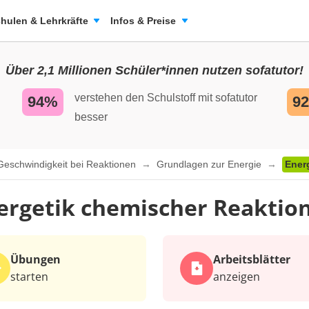
hulen & Lehrkräfte
Infos & Preise
Über 2,1 Millionen Schüler*innen nutzen sofatutor!
verstehen den Schulstoff mit sofatutor
94%
9
besser
 Geschwindigkeit bei Reaktionen
Grundlagen zur Energie
Ener
ergetik chemischer Reaktio
Übungen
Arbeits­blätter
starten
anzeigen