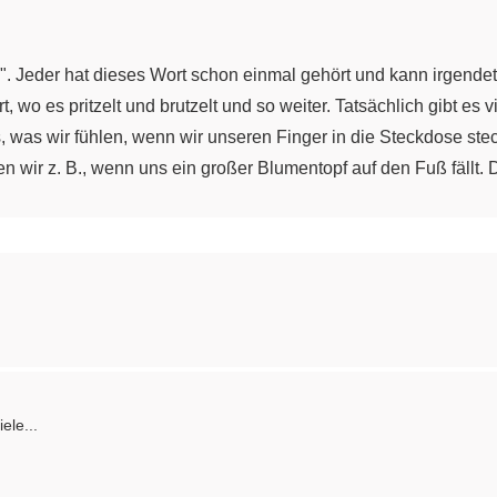
". Jeder hat dieses Wort schon einmal gehört und kann irgende
, wo es pritzelt und brutzelt und so weiter. Tatsächlich gibt es
das, was wir fühlen, wenn wir unseren Finger in die Steckdose st
 wir z. B., wenn uns ein großer Blumentopf auf den Fuß fällt. Di
dplatte anfassen. Und dann gibt es noch die chemische Energie
 Antrieb beruht nämlich auf der Umsetzung chemischer Energie. 
 allerdings nicht kann, ist verloren gehen. Energie geht nicht
ch entweder in eine andere Energieform umwandeln. Z. B. elektr
. Oder es besteht die Möglichkeit, dass ein System Energie an 
. In diesem Falle gibt das System "Teetasse" Energie an das 
gemeinsam. Und zwar wandelt sich dabei stets ein Zustand 1 in 
ele...
dsänderung.