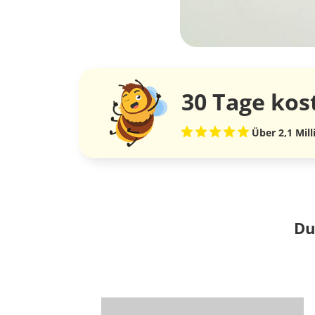
30 Tage
kos
Über 2,1 Mil
Du