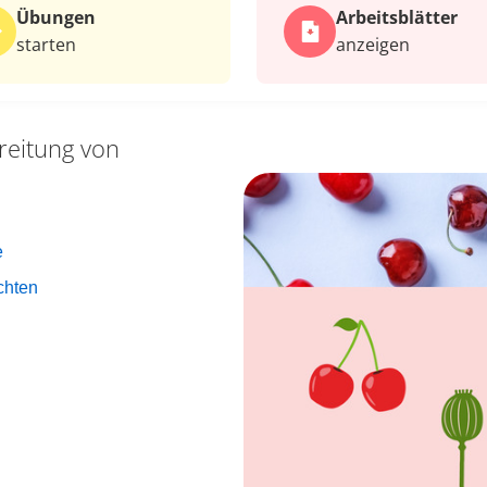
Übungen
Arbeits­blätter
starten
anzeigen
reitung von
e
chten