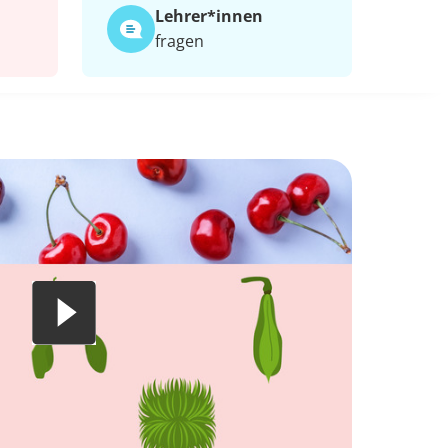
Lehrer*​innen
fragen