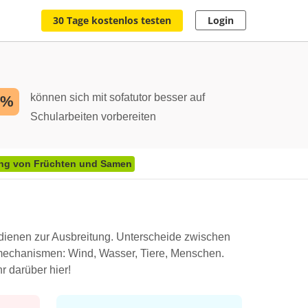
30 Tage kostenlos testen
Login
können sich mit sofatutor besser auf
2%
Schularbeiten vorbereiten
ung von Früchten und Samen
dienen zur Ausbreitung. Unterscheide zwischen
smechanismen: Wind, Wasser, Tiere, Menschen.
r darüber hier!