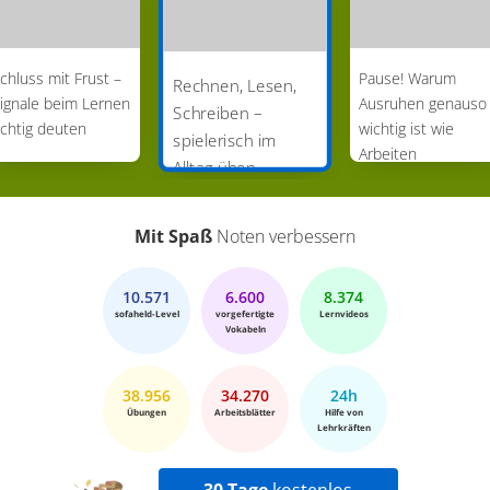
chluss mit Frust –
Pause! Warum
Rechnen, Lesen,
ignale beim Lernen
Ausruhen genauso
Schreiben –
ichtig deuten
wichtig ist wie
spielerisch im
Arbeiten
Alltag üben
Mit Spaß
Noten verbessern
10.571
6.600
8.374
sofaheld-Level
vorgefertigte
Lernvideos
Vokabeln
38.956
34.270
24h
Übungen
Arbeitsblätter
Hilfe von
Lehrkräften