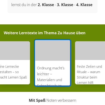
lernst du in der
2. Klasse
-
3. Klasse
-
4. Klasse
Weitere Lerntexte im Thema
Zu Hause üben
ine Lernecke
Feste Zeiten und
Ordnung macht’s
estalten – so
Rituale – warum
leichter –
acht Lernen Spaß
Struktur beim
Materialien und
Lernen hilft
Schreibtisch im
Griff behalten
Mit Spaß
Noten verbessern