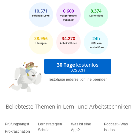
10.571
6.600
8.374
sofaheld-Level
vorgefertigte
Lernvideos
Vokabeln
38.956
34.270
24h
Übungen
Arbeitsblätter
Hilfe von
Lehrkräften
30 Tage
kostenlos
testen
Testphase jederzeit online beenden
Beliebteste Themen in Lern- und Arbeitstechniken
Prüfungsangst
Lernstrategien
Was ist eine
Podcast - Was
Schule
App?
ist das
Prokrastination