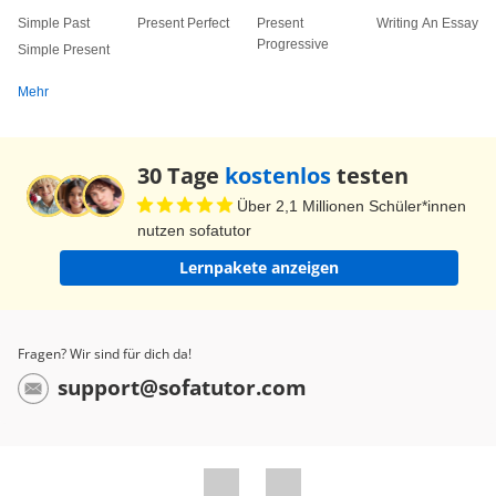
shop. Ok, but I don
t have any money. I
Simple Past
Present Perfect
Present
Writing An Essay
have some money! Can I borrow some? Of
Progressive
Simple Present
course! I have some ten pounds and some extra
Mehr
coins in my pocket. Super gemacht, wir sind jetzt
am Ende vom Übungsvideo. Unfortunately we
dont't have any time left. Leider haben wir keine
30 Tage
kostenlos
testen
Zeit mehr, aber ich hoffe die Übungen waren
Über 2,1 Millionen Schüler*innen
hilfreich. Bis zum nächsten Mal! Tschüss.
nutzen sofatutor
Lernpakete anzeigen
Fragen? Wir sind für dich da!
support@sofatutor.com