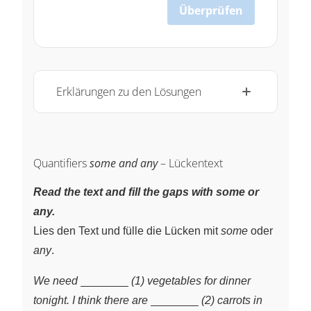
Überprüfen
Erklärungen zu den Lösungen
Quantifiers
some and any
– Lückentext
Read the text and fill the gaps with some or
any.
Lies den Text und fülle die Lücken mit
some
oder
any
.
\underline{\;
We need
(1) vegetables for dinner
~ \quad
\underline{\;
tonight. I think there are
(2) carrots in
\qquad}