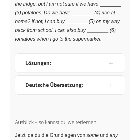
~ \quad
\underline{\;
the fridge, but I am not sure if we have
\qquad}
~ \quad
\underline{\;
(3) potatoes. Do we have
(4) rice at
\qquad}
~ \quad
\underline{\;
home? If not, I can buy
(5) on my way
\qquad}
~ \quad
\underline{\;
back from school. I can also buy
(6)
\qquad}
~ \quad
tomatoes when I go to the supermarket.
\qquad}
Lösungen:
Deutsche Übersetzung:
Ausblick – so kannst du weiterlernen
Jetzt, da du die Grundlagen von
some
und
any