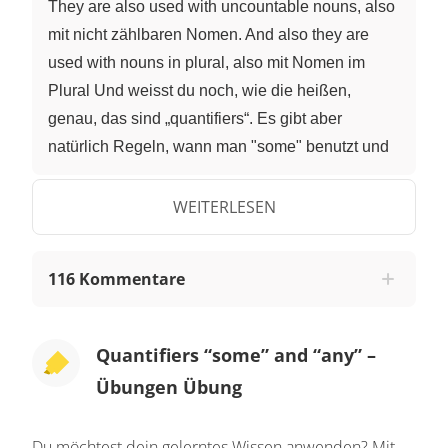
They are also used with uncountable nouns, also
mit nicht zählbaren Nomen. And also they are
used with nouns in plural, also mit Nomen im
Plural Und weisst du noch, wie die heißen,
genau, das sind „quantifiers“. Es gibt aber
natürlich Regeln, wann man "some" benutzt und
wann man "any" benutzt. „Some” ist für positive
sentences, also positive Aussagesätze, für
WEITERLESEN
requests, offers and questions, where the answer
will probably be "yes". Für Bittten, Angebote und
116 Kommentare
Fragen, wo die Antwort wahrscheinlich “Ja” ist.
"Some" is used before countable nouns, also vor
zählbaren Nomen. Then it means "irgendein"
Quantifiers “some” and “any” –
oder "irgendwelche". And if it is used before a
Übungen Übung
number, also vor einer Zahl, then it means
“ungefähr” oder “etwa”. "Any" is used for negative
Du möchtest dein gelerntes Wissen anwenden? Mit