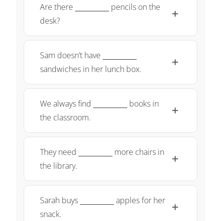
\underline{\;
Are there
pencils on the
~ \quad
desk?
\qquad}
\underline{\;
Sam doesn’t have
~ \quad
sandwiches in her lunch box.
\qquad}
\underline{\;
We always find
books in
~ \quad
the classroom.
\qquad}
\underline{\;
They need
more chairs in
~ \quad
the library.
\qquad}
\underline{\;
Sarah buys
apples for her
~ \quad
snack.