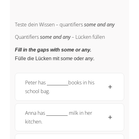
Teste dein Wissen – quantifiers
some and any
Quantifiers
some and any
– Lücken füllen
Fill in the gaps with some or any.
Fülle die Lücken mit
some
oder
any
.
\underline{\;
Peter has
books in his
~ \quad
school bag.
\qquad}
\underline{\;
Anna has
milk in her
~ \quad
kitchen.
\qquad}