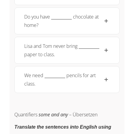
\qquad}
\underline{\;
Do you have
chocolate at
~ \quad
home?
\qquad}
\underline{\;
Lisa and Tom never bring
~ \quad
paper to class.
\qquad}
\underline{\;
We need
pencils for art
~ \quad
class.
\qquad}
Quantifiers
some and any
– Übersetzen
Translate the sentences into English using