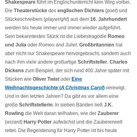
Shakespeare
führt im Englischunterricht kein Weg vorbei.
Die
Theaterstücke
des
englischen Dichters
(
poet
) und
Stückeschreibers (
playwright
) aus dem
16. Jahrhundert
werden bis heute immer und immer wieder aufgeführt.
Sein bekanntestes Stück ist die Liebestragödie
Romeo
und Julia
oder
Romeo and Juliet
.
Großbritannien
hat
aber nicht nur Shakespeare hervorgebracht, sondern auch
nach ihm viele andere großartige
Schriftsteller
.
Charles
Dickens
zum Beispiel, der sich rund 400 Jahre später mit
Stücken wie
Oliver Twist
oder
Eine
Weihnachtsgeschichte (
A Christmas Carol
)
verewigt.
Und in den letzten Jahren? Da gibt es vor allem eine
große
Schriftstellerin
: In sieben Bänden ließ
J.K.
Rowling
die Welt daran teilhaben, wie der
Zauberer
(
wizard
)
Harry Potter
aufwächst und die Zaubererwelt
rettet. Die Begeisterung für Harry Potter ist bis heute