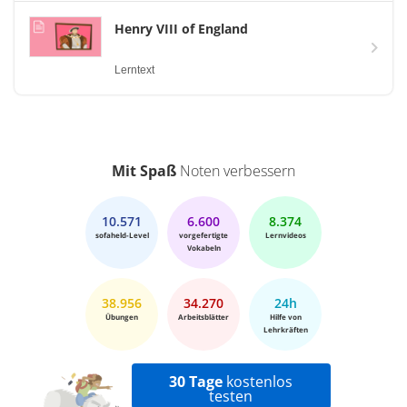
Henry VIII of England
Lerntext
Mit Spaß
Noten verbessern
10.571
6.600
8.374
sofaheld-Level
vorgefertigte
Lernvideos
Vokabeln
38.956
34.270
24h
Übungen
Arbeitsblätter
Hilfe von
Lehrkräften
30 Tage
kostenlos
testen