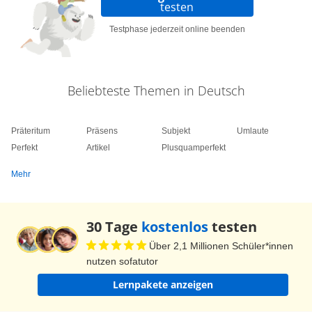
testen
Präpositionen können auch eine Beziehung
beschreiben, wie zum Beispiel die Präpositionen
Testphase jederzeit online beenden
MIT...GEGEN und FÜR. Konnte Lina Ben finden?
Ben, wach auf!
Beliebteste Themen in Deutsch
Präteritum
Präsens
Subjekt
Umlaute
Perfekt
Artikel
Plusquamperfekt
Mehr
30 Tage
kostenlos
testen
Über 2,1 Millionen Schüler*innen
nutzen sofatutor
Lernpakete anzeigen