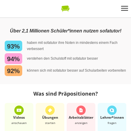
Über 2,1 Millionen Schüler*innen nutzen sofatutor!
haben mit sofatutor ihre Noten in mindestens einem Fach
93%
verbessert
94%
verstehen den Schulstoff mit sofatutor besser
92%
können sich mit sofatutor besser auf Schularbeiten vorbereiten
Was sind Präpositionen?
Videos
Übungen
Arbeits­blätter
Lehrer*​innen
anschauen
starten
anzeigen
fragen