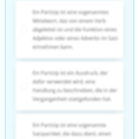
Ein Partizip ist eine sogenanntes
Mittelwort, das von einem Verb
abgeleitet ist und die Funktion eines
Adjektivs oder eines Adverbs im Satz
einnehmen kann.
Ein Partizip ist ein Ausdruck, der
dafür verwendet wird, eine
Handlung zu beschreiben, die in der
Vergangenheit stattgefunden hat.
Ein Partizip ist eine sogenannte
Satzpartikel, die dazu dient, einen