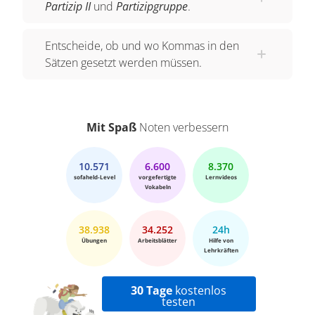
Partizip II
und
Partizipgruppe
.
Entscheide, ob und wo Kommas in den
Sätzen gesetzt werden müssen.
Mit Spaß
Noten verbessern
10.571
6.600
8.370
sofaheld-Level
vorgefertigte
Lernvideos
Vokabeln
38.938
34.252
24h
Übungen
Arbeitsblätter
Hilfe von
Lehrkräften
30 Tage
kostenlos
testen