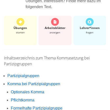
Übungen. Interessiert? Finde mehr dazu im
folgenden Text.
Übungen
Arbeits­blätter
Lehrer*​innen
starten
anzeigen
fragen
Inhaltsverzeichnis zum Thema
Kommasetzung bei
Partizipgruppen
Partizipialgruppen
Komma bei Partizipialgruppen
Optionales Komma
Pflichtkomma
Formelhafte Partizipialgruppe