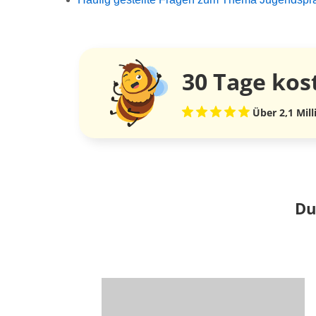
30 Tage
kos
Über 2,1 Mil
Du