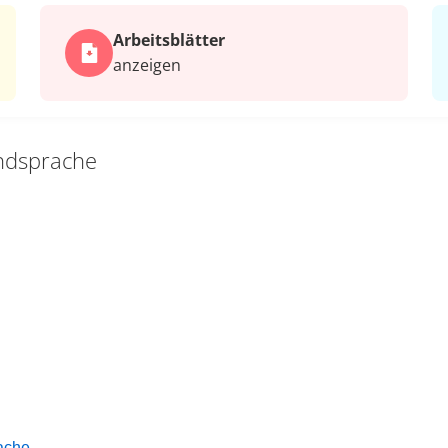
Arbeits­blätter
anzeigen
ndsprache
ache