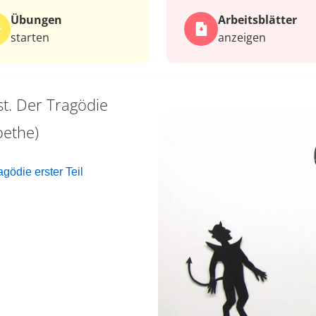
Übungen
Arbeits­blätter
starten
anzeigen
st. Der Tragödie
oethe)
gödie erster Teil