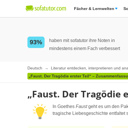
Fächer & Lernwelten
Sc
haben mit sofatutor ihre Noten in
93%
mindestens einem Fach verbessert
Deutsch
Literatur entdecken, interpretieren und an
„Faust. Der Tragödie erster Teil“ – Zusammenfass
„Faust. Der Tragödie 
In Goethes
Faust
geht es um den Pakt
tragische Liebesgeschichte entfalte