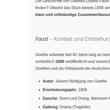
Die Geschichte von Goethes Drama
Faust
finden? Obwohl das Stück bereits 1808 verö
klare und vollständige Zusammenfassu
Faust
– Kontext und Entstehun
Goethe arbeitete fast 40 Jahre lang an se
schließlich
1808
veröffentlicht und verein
Goethes und als Höhepunkt der deutschen L
Autor
: Johann Wolfgang von Goethe
Erscheinungsjahr
: 1808
Epoche
: Sturm und Drang, Weimarer 
Gattung
: Drama (Tragödie)