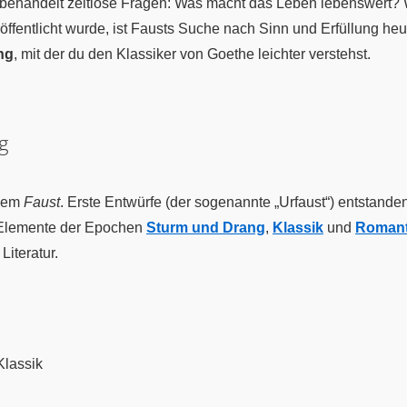
behandelt zeitlose Fragen: Was macht das Leben lebenswert? 
ffentlicht wurde, ist Fausts Suche nach Sinn und Erfüllung heute
ng
, mit der du den Klassiker von Goethe leichter verstehst.
g
inem
Faust
. Erste Entwürfe (der sogenannte „Urfaust“) entstande
t Elemente der Epochen
Sturm und Drang
,
Klassik
und
Romant
iteratur.
Klassik