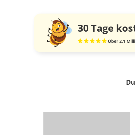
30 Tage
kos
Über 2,1 Mil
Du