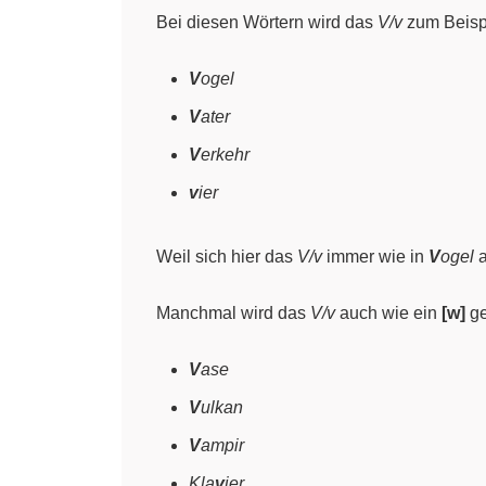
Bei diesen Wörtern wird das
V/v
zum Beisp
V
ogel
V
ater
V
erkehr
v
ier
Weil sich hier das
V/v
immer wie in
V
ogel
a
Manchmal wird das
V/v
auch wie ein
[w]
ge
V
ase
V
ulkan
V
ampir
Kla
v
ier