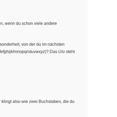
en, wenn du schon viele andere
esonderheit, von der du im nächsten
efghijklmnopqrstuvwxyz
)? Das
U/u
steht
r klingt also wie zwei Buchstaben, die du