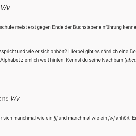
n
V/v
dschule meist erst gegen Ende der Buchstabeneinführung kenn
spricht und wie er sich anhört? Hierbei gibt es nämlich eine B
 Alphabet ziemlich weit hinten. Kennst du seine Nachbarn (
abcd
bens
V/v
er sich manchmal wie ein
[f]
und manchmal wie ein
[w]
anhört. E