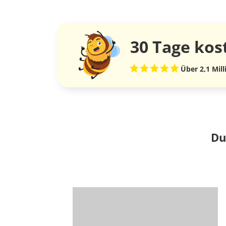
30 Tage
kos
Über 2,1 Mil
Du