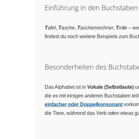
Einführung in den Buchstabe
T
afel
,
T
asche
,
T
aschenrechner
,
T
in
t
e
– wel
findest du noch weitere Beispiele zum Bu
Besonderheiten des Buchsta
Das Alphabet ist in
Vokale (Selbstlaute)
u
die es mit einigen anderen Buchstaben tei
einfacher oder Doppelkonsonant
vorkomm
die Tiere, während das Verb
ra
t
en
etwas ga