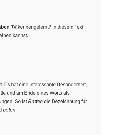
aben
T/t
kennengelernt? In diesem Text
eiben kannst.
t
. Es hat eine interessante Besonderheit,
itte und am Ende eines Worts als
ungen. So ist
Ra
tt
en
die Bezeichnung für
d
be
t
en
.