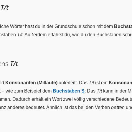
n
T/t
che Wörter hast du in der Grundschule schon mit dem
Buchst
chstaben
T/t
. Außerdem erfährst du, wie du den Buchstaben schr
bens
T/t
nd
Konsonanten (Mitlaute)
unterteilt. Das
T/t
ist ein
Konsonan
lt – wie zum Beispiel dem
Buchstaben S
: Das
T/t
kann in der M
en. Dadurch erhält ein Wort zwei völlig verschiedene Bedeut
nz anderes bedeutet. Ähnlich ist das bei den Verben
be
tt
en
un