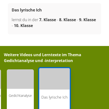
Das lyrische Ich
lernst du in der
7. Klasse
-
8. Klasse
-
9. Klasse
-
10. Klasse
Weitere Videos und Lerntexte im Thema
Gedichtanalyse und -interpretation
n
Gedichtanalyse
Das lyrische Ich