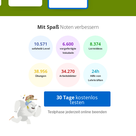
Mit Spaß
Noten verbessern
10.571
6.600
8.374
sofaheld-Level
vorgefertigte
Lernvideos
Vokabeln
38.956
34.270
24h
Übungen
Arbeitsblätter
Hilfe von
Lehrkräften
30 Tage
kostenlos
testen
Testphase jederzeit online beenden