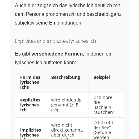
Auch hier zeigt sich das lyrische Ich deutlich mit
dem Personalpronomen
ich
und beschreibt ganz
subjektiv seine Empfindungen.
Explizites und implizites lyrisches Ich
Es gibt
verschiedene Formen
, in denen ein
lyrisches Ich auftreten kann:
Form des
Beschreibung
Beispiel
lyrischen
Ichs
„Ich höre
explizites
wird eindeutig
die
lyrisches
genannt (z. B.
Bächlein
Ich
ich
)
rauschen“
„Still ruht
wird nicht
der See“
implizites
direkt genannt,
(Gefühle
lyrisches
aber durch
werden