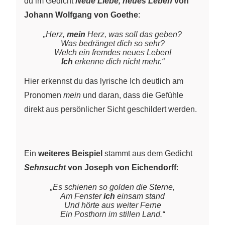
du im Gedicht
Neue Liebe, neues Leben
von
Johann Wolfgang von Goethe
:
„Herz,
mein
Herz, was soll das geben?
Was bedränget dich so sehr?
Welch ein fremdes neues Leben!
Ich
erkenne dich nicht mehr.“
Hier erkennst du das lyrische Ich deutlich am
Pronomen
mein
und daran, dass die Gefühle
direkt aus persönlicher Sicht geschildert werden.
Ein
weiteres Beispiel
stammt aus dem Gedicht
Sehnsucht
von Joseph von Eichendorff
:
„Es schienen so golden die Sterne,
Am Fenster
ich
einsam stand
Und hörte aus weiter Ferne
Ein Posthorn im stillen Land.“