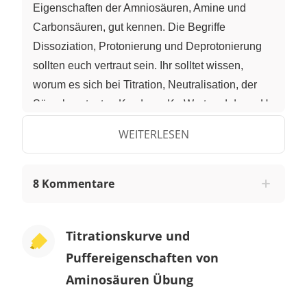
Eigenschaften der Amniosäuren, Amine und
Carbonsäuren, gut kennen. Die Begriffe
Dissoziation, Protonierung und Deprotonierung
sollten euch vertraut sein. Ihr solltet wissen,
worum es sich bei Titration, Neutralisation, der
Säurekonstanten Ks, dem pKs-Wert und dem pH-
Wert handelt. Ganz wunderbar wäre es, wenn ihr
WEITERLESEN
schon etwas über Puffer und die Puffergleichung,
die sogenannte Henderson-Hasselbalch-
Gleichung, gehört hättet. Das Ziel dieses Videos
8 Kommentare
ist es, das Verständnis der Titrationskurve einer
Amniosäure mit einer Base zu vertiefen.
Titrationskurve und
Aminosäuren sind zweiprotonige Säuren Häufig
Puffereigenschaften von
werden Aminosäuren mit einer solchen Formel
Aminosäuren Übung
dargestellt. Ganz klar ist hier, dass man hier nur 1
einziges Proton abspalten kann. Das heißt, in