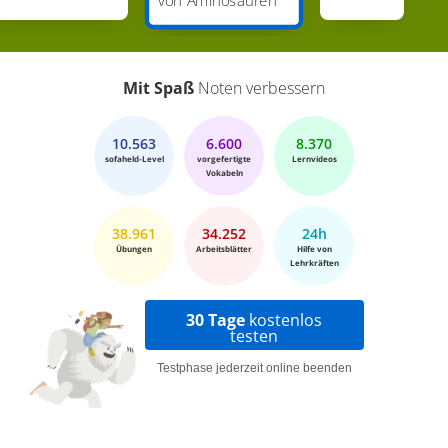
Mit Spaß
Noten verbessern
10.563
6.600
8.370
sofaheld-Level
vorgefertigte
Lernvideos
Vokabeln
38.961
34.252
24h
Übungen
Arbeitsblätter
Hilfe von
Lehrkräften
30 Tage
kostenlos
testen
Testphase jederzeit online beenden