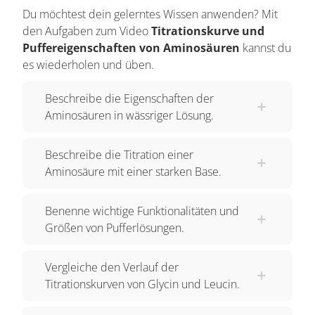
einer solchen Darstellung handelt es sich um eine
Du möchtest dein gelerntes Wissen anwenden? Mit
einprotonige Säure. Wenn man das
den Aufgaben zum Video
Titrationskurve und
Aminosäuremolekül protoniert, das heißt, bei
Puffereigenschaften von Aminosäuren
kannst du
geringen pH-Werten, so erhält man die protonierte
es wiederholen und üben.
Form. Die Protonierung setzt am Stickstoffatom
ein. Vom erhaltenen Teilchen, kann man 2
Protonen abspalten. Zu bemerken sei noch, dass
Beschreibe die Eigenschaften der
das Aminosäuremolekül in der Normalform
Aminosäuren in wässriger Lösung.
praktisch fast nie existent ist. Das Kation, welches
sich nach der Protonierung gebildet hat, kann
Beschreibe die Titration einer
somit 2 Protonen abspalten, nämlich einmal vom
Aminosäure mit einer starken Base.
Proton, was sich am Stickstoffatom befindet und 2.
ein Proton von der Carboxylgruppe.
Benenne wichtige Funktionalitäten und
Diese Tatsache hat Auswirkungen auf Zweierlei:
Größen von Pufferlösungen.
1. auf die Zahl der Dissoziationsstufen und 2. auf
die Titrationskurve einer Amniosäure mit einer
Vergleiche den Verlauf der
Base.
Titrationskurven von Glycin und Leucin.
Die beiden Dissoziationsstufen In der 1.