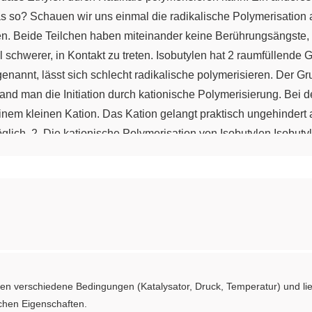
das so? Schauen wir uns einmal die radikalische Polymerisation
eren. Beide Teilchen haben miteinander keine Berührungsängste, u
l schwerer, in Kontakt zu treten. Isobutylen hat 2 raumfüllende 
genannt, lässt sich schlecht radikalische polymerisieren. Der Gr
nd man die Initiation durch kationische Polymerisierung. Bei der 
nem kleinen Kation. Das Kation gelangt praktisch ungehindert
lich. 2. Die kationische Polymerisation von Isobutylen Isobuty
ird eine Reaktion eingeleitet. N Moleküle Isobutylen reagieren
eine starke Brönsted-Säure verwendet. Wir wollen HClO4 verwenden
 Säurerestion. Das Kation ist hier das Wasserstoffion, auch kurz 
Das Elektronenpaar der einen Doppelbindung geht mit dem Proto
 entstandene Carbokation reagiert mit einem weiteren Molekül d
teren Isobutylenmolekül, und es entsteht ein noch größeres Car
er getrost usw. schreiben. 2.3. Kettenübertragung: Es hat sich j
 verschiedene Bedingungen (Katalysator, Druck, Temperatur) und lief
arbokations wandert zu einem Isobutylenmolekül und bildet mit
ichen Eigenschaften.
eine Doppelbindung. Das kleine Molekül wird zum Carbokation