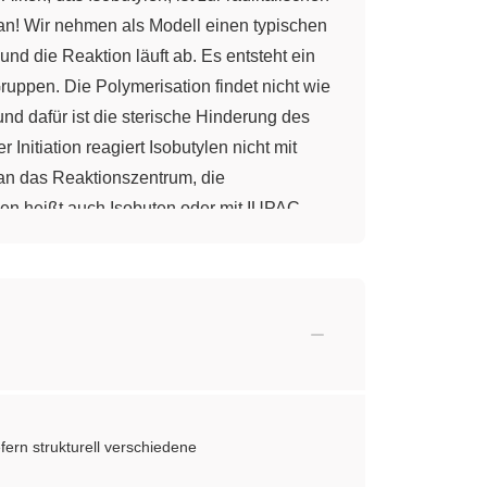
 an! Wir nehmen als Modell einen typischen
nd die Reaktion läuft ab. Es entsteht ein
Gruppen. Die Polymerisation findet nicht wie
und dafür ist die sterische Hinderung des
Initiation reagiert Isobutylen nicht mit
 an das Reaktionszentrum, die
len heißt auch Isobuten oder mit IUPAC-
 zum Kunststoff Polyisobutylen. 2.1.
, das ist Perchlorsäure. Perchlorsäure
Proton genannt. Im ersten Schritt reagiert
n eine chemische Bindung ein. Es entsteht
es Isobutylens. Es entsteht ein größeres
bokation. Ich denke, das Prinzip des
etzt schon ein sehr, sehr großes
ern strukturell verschiedene
 einem Elektronenpaar desselben eine
. Aus dem großen Carbokation und