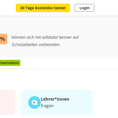
30 Tage kostenlos testen
Login
können sich mit sofatutor besser auf
2%
Schularbeiten vorbereiten
ymerisation
Lehrer*​innen
fragen