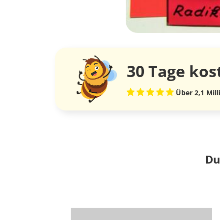
30 Tage
kos
Über 2,1 Mil
Du