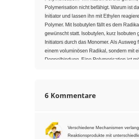
Polymerisation nicht befähigt. Warum ist 
Initiator und lassen ihn mit Ethylen reagi
Polymer. Mit Isobutylen fällt es dem Radika
gewünscht statt. Isobutylen, kurz Isobuten 
Initiators durch das Monomer. Als Ausweg fa
einem voluminösen Radikal, sondern mit ei
Doppelbindung. Eine Polymerisation ist mög
Namen 2-Methylprop-1-en. Durch Kationen w
Initiation Für die Initiation wird häufig 
dissoziiert in ein Wasserstoffion und in ein
6 Kommentare
ein Proton mit einem Isobutylenmolekül. 
ein Carbokation. 2.2. Kettenwachstum: Das
Carbokation. Dieses reagiert mit einem wei
Kettenwachstums ist klar, und wir können hi
Verschiedene Mechanismen verlangen
Carbokation gebildet. Ein Proton dieses C
Reaktionsprodukte mit unterschiedl
Bindung aus. Im großen Molekül entsteht 