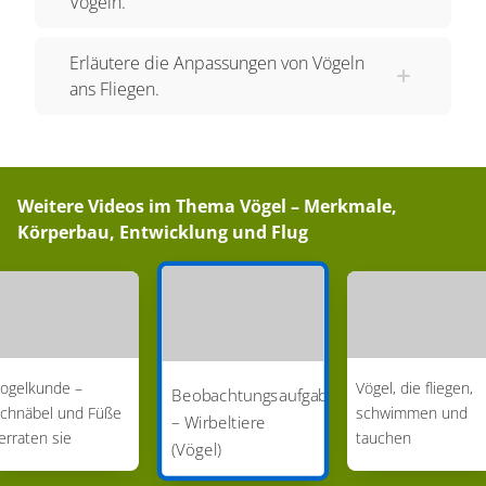
Vögeln.
Erläutere die Anpassungen von Vögeln
ans Fliegen.
Weitere Videos im Thema
Vögel – Merkmale,
Körperbau, Entwicklung und Flug
ogelkunde –
Vögel, die fliegen,
Beobachtungsaufgabe
chnäbel und Füße
schwimmen und
– Wirbeltiere
erraten sie
tauchen
(Vögel)