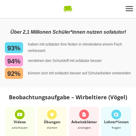
Über 2,1 Millionen Schüler*innen nutzen sofatutor!
haben mit sofatutor ihre Noten in mindestens einem Fach
93%
verbessert
94%
verstehen den Schulstoff mit sofatutor besser
92%
können sich mit sofatutor besser auf Schularbeiten vorbereiten
Beobachtungsaufgabe – Wirbeltiere (Vögel)
Videos
Übungen
Arbeits­blätter
Lehrer*​innen
anschauen
starten
anzeigen
fragen