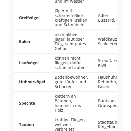
und im Wasser
Jäger mit
scharfem Blick,
Adler,
Greifvögel
kräftigen Krallen
Bussard, Falke
und Schnäbeln
nachtaktive
Jäger, lautloser
Waldkauz,
Eulen
Flug, sehr gutes
Schleiereule
Gehör
können nicht
Strauß, Emu,
Laufvögel
fliegen, dafür
Kiwi
schnelle Läufer
Bodenbewohner,
Haushuhn,
Hühnervögel
gute Läufer und
Rebhuhn,
Scharrer
Fasan
klettern an
Bäumen,
Buntspecht,
Spechte
hämmern ins
Grünspecht
Holz
kräftige Flieger,
Stadttaube,
Tauben
weltweit
Ringeltaube
verbreitet