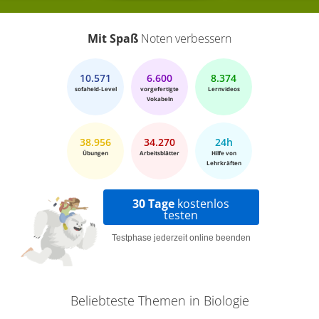
Mit Spaß
Noten verbessern
10.571
6.600
8.374
sofaheld-Level
vorgefertigte
Lernvideos
Vokabeln
38.956
34.270
24h
Übungen
Arbeitsblätter
Hilfe von
Lehrkräften
30 Tage
kostenlos
testen
Testphase jederzeit online beenden
Beliebteste Themen in Biologie