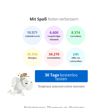
Mit Spaß
Noten verbessern
10.571
6.600
8.374
sofaheld-Level
vorgefertigte
Lernvideos
Vokabeln
38.956
34.270
24h
Übungen
Arbeitsblätter
Hilfe von
Lehrkräften
30 Tage
kostenlos
testen
Testphase jederzeit online beenden
Beliebteste Themen in Biologie