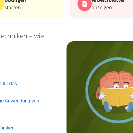
Übungen
Arbeits­blätter
starten
anzeigen
techniken – wie
n
n für das
 die Anwendung von
chniken