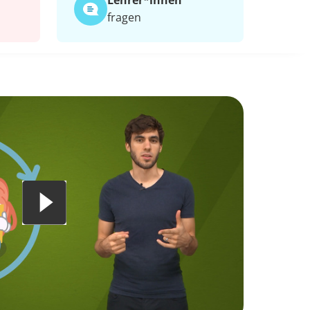
Lehrer*​innen
fragen