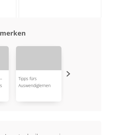
d merken
–
Tipps fürs
Texte leichter
Opera
s
Auswendiglernen
verstehen
verst