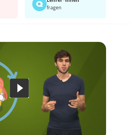
Lehrer*​innen
fragen