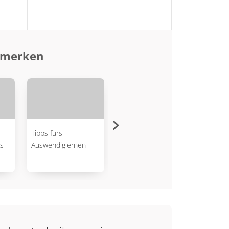
d merken
–
Tipps fürs
Texte leichter
Opera
s
Auswendiglernen
verstehen
verst