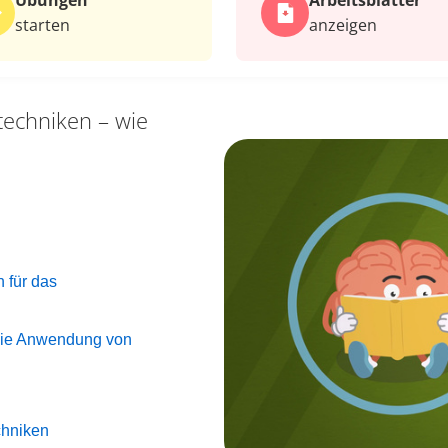
Übungen
Arbeits­blätter
starten
anzeigen
techniken – wie
n
n für das
 die Anwendung von
chniken