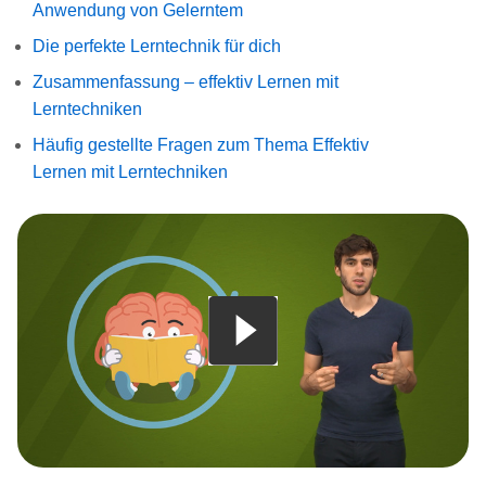
Anwendung von Gelerntem
Die perfekte Lerntechnik für dich
Zusammenfassung – effektiv Lernen mit
Lerntechniken
Häufig gestellte Fragen zum Thema Effektiv
Lernen mit Lerntechniken