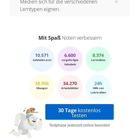
Medien sich für die verschiedenen
Lerntypen eignen.
Mit Spaß
Noten verbessern
10.571
6.600
8.374
sofaheld-Level
vorgefertigte
Lernvideos
Vokabeln
38.956
34.270
24h
Übungen
Arbeitsblätter
Hilfe von
Lehrkräften
30 Tage
kostenlos
testen
Testphase jederzeit online beenden