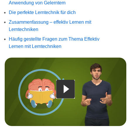
Anwendung von Gelerntem
Die perfekte Lerntechnik für dich
Zusammenfassung – effektiv Lernen mit
Lerntechniken
Häufig gestellte Fragen zum Thema Effektiv
Lernen mit Lerntechniken