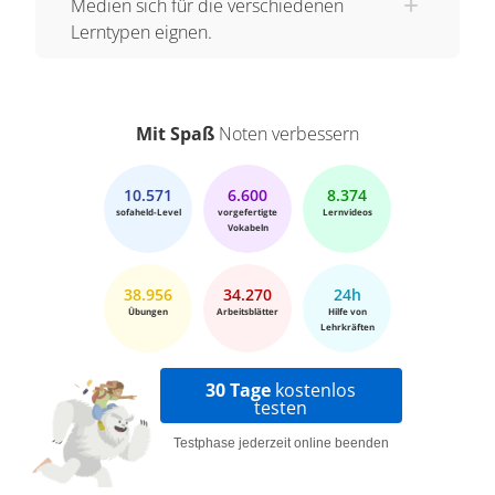
Medien sich für die verschiedenen
Lerntypen eignen.
Mit Spaß
Noten verbessern
10.571
6.600
8.374
sofaheld-Level
vorgefertigte
Lernvideos
Vokabeln
38.956
34.270
24h
Übungen
Arbeitsblätter
Hilfe von
Lehrkräften
30 Tage
kostenlos
testen
Testphase jederzeit online beenden