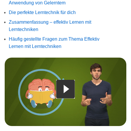
Anwendung von Gelerntem
Die perfekte Lerntechnik für dich
Zusammenfassung – effektiv Lernen mit
Lerntechniken
Häufig gestellte Fragen zum Thema Effektiv
Lernen mit Lerntechniken