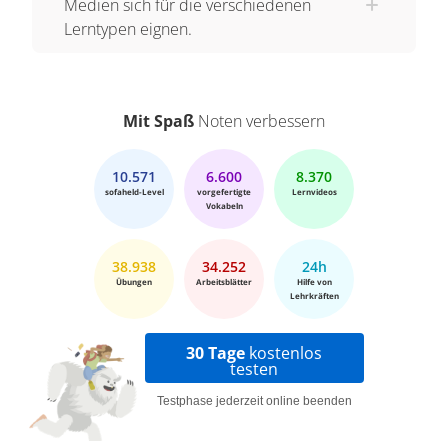
Medien sich für die verschiedenen
Lerntypen eignen.
Mit Spaß
Noten verbessern
10.571
6.600
8.370
sofaheld-Level
vorgefertigte
Lernvideos
Vokabeln
38.938
34.252
24h
Übungen
Arbeitsblätter
Hilfe von
Lehrkräften
30 Tage
kostenlos
testen
Testphase jederzeit online beenden