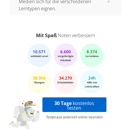
Medien sich für die verschiedenen
Lerntypen eignen.
Mit Spaß
Noten verbessern
10.571
6.600
8.374
sofaheld-Level
vorgefertigte
Lernvideos
Vokabeln
38.956
34.270
24h
Übungen
Arbeitsblätter
Hilfe von
Lehrkräften
30 Tage
kostenlos
testen
Testphase jederzeit online beenden