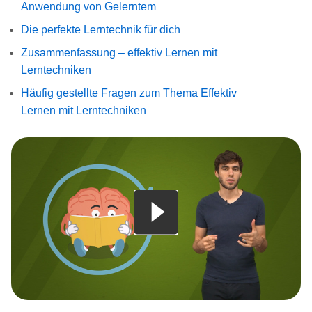
Anwendung von Gelerntem
Die perfekte Lerntechnik für dich
Zusammenfassung – effektiv Lernen mit
Lerntechniken
Häufig gestellte Fragen zum Thema Effektiv
Lernen mit Lerntechniken