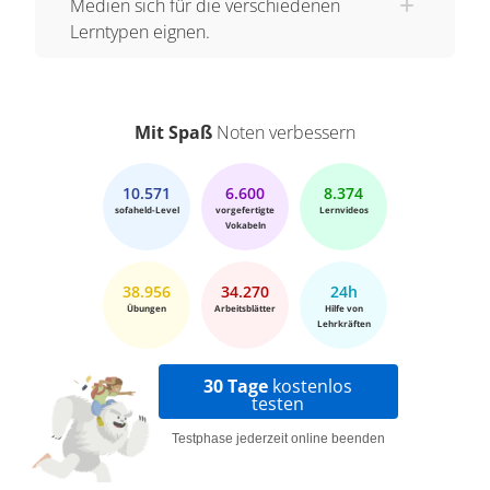
Medien sich für die verschiedenen
Lerntypen eignen.
Mit Spaß
Noten verbessern
10.571
6.600
8.374
sofaheld-Level
vorgefertigte
Lernvideos
Vokabeln
38.956
34.270
24h
Übungen
Arbeitsblätter
Hilfe von
Lehrkräften
30 Tage
kostenlos
testen
Testphase jederzeit online beenden